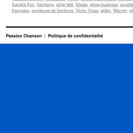
Sandra Kim
,
Santiana
,
série télé
,
Sheila
,
show-business
,
sociét
française
,
vendeuse de bonbons
,
Victor Vicas
,
vidéo
,
Warner
,
y
Passion Chanson
Politique de confidentialité