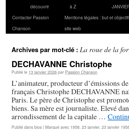
découvrir
à Z
JANVIE
Contacter Passion
Mentions légales : but et objecti
Chanson
site web
La roue de la fo
Archives par mot-clé :
DECHAVANNE Christophe
Publié le
13 janvier 2026
par
Passion Chanson
L’animateur, producteur d’émissions de 
français Christophe DECHAVANNE naît 
Paris. Le père de Christophe est promo
biens. Sa mère est journaliste. Elevé dan
arrondissement de la capitale …
Continu
Publié dans
bios
|
Marqué avec
1958
,
23 janvier
,
23 janvier 195