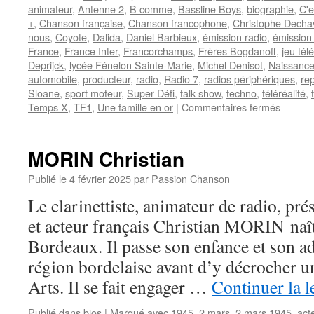
animateur
,
Antenne 2
,
B comme
,
Bassline Boys
,
biographie
,
C'e
+
,
Chanson française
,
Chanson francophone
,
Christophe Dech
nous
,
Coyote
,
Dalida
,
Daniel Barbieux
,
émission radio
,
émission 
France
,
France Inter
,
Francorchamps
,
Frères Bogdanoff
,
jeu tél
Deprijck
,
lycée Fénelon Sainte-Marie
,
Michel Denisot
,
Naissanc
automobile
,
producteur
,
radio
,
Radio 7
,
radios périphériques
,
re
Sloane
,
sport moteur
,
Super Défi
,
talk-show
,
techno
,
téléréalité
,
sur
Temps X
,
TF1
,
Une famille en or
|
Commentaires fermés
DECHA
Christo
MORIN Christian
Publié le
4 février 2025
par
Passion Chanson
Le clarinettiste, animateur de radio, pré
et acteur français Christian MORIN naî
Bordeaux. Il passe son enfance et son a
région bordelaise avant d’y décrocher 
Arts. Il se fait engager …
Continuer la l
Publié dans
bios
|
Marqué avec
1945
,
2 mars
,
2 mars 1945
,
act