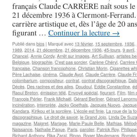
français Claude CARRERE naît sous le
21 décembre 1936 à Clermont-Ferrand. I
carrière artistique et, dès l’âge de 20 a
figurant …
Continuer la lecture
→
Publié dans
bios
|
Marqué avec
13 février
,
15 septembre
,
1936
,
1989
,
2014
,
21 décembre
,
21 décembre 1936
,
45-tours
,
9 avril
,
Chancel
,
Annie Cordy
,
Arrêt sur images
,
Art Sullivan
,
artistes b
Belgique
,
biographie
,
C'est pas sorcier
,
Carène Chéryl
,
Carrère
française
,
Chanson francophone
,
Christian Morin
,
Cigarettes whi
Père Lachaise
,
cinéma
,
Claude Ayot
,
Claude Carrère
,
Claude Fr
colombarium
,
compositeur
,
contrat
,
contrat discographique
,
Dali
Décès
,
Des racines et des ailes
,
Doudoul
,
Eddie Constantine
,
éd
Raoul Breton
,
émission télé
,
Envoyé spécial
,
figurant
,
Film
,
film
François Périer
,
Frank Michaël
,
Gérard Berliner
,
Gérard Lenorm
incinération
,
interprète
,
Jacky Goethals
,
Jacques Nuovo
,
Jacques
Kandara
,
Kirikou et la sorcière
,
L'école est finie
,
La roue de la f
discographique
,
Le droit de savoir
,
le Grand Jojo
,
Linda De Suz
magazine
,
Maigret
,
Mariage
,
Marie-Paule Belle
,
Mathias
,
Mélod
Naissance
,
Nathalie Paque
,
Paris
,
parolier
,
Patrick Roy
,
Philippe
Richard Anthony
,
Rika Zaraï
,
Ringo
,
Roger Meulemans
,
Roméo