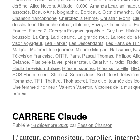
Jérôme
,
Alice Nevers
,
Altitude 10.000
,
Amanda Lear
,
animateur
associés
,
Beaux-Arts
,
biographie
,
Bordeaux
,
C'est dimanche
,
Ca
Chanson francophone
,
Cherchez la femme
,
Christian Morin
,
Cie
dessinateur
,
Dimanche retour
,
diplôme
,
Envoyez la musique
,
Eu
France
,
France 2
,
Georges Folgoas
,
graphiste
,
Guy Lux
,
Histoir
boussole
,
La Cinq
,
La dilettante
,
La grande roue
,
La roue de la 
vison voyageur
,
Léa Parker
,
Les Descendants
,
Les Paris de TF
Maigret
,
Mercredi folle journée
,
Michèle Morgan
,
Naissance
,
Nav
Télévision Française
,
ORTF
,
Paris
,
Pascal Thomas
,
Philippe Alf
Delanoë
,
Plus belle la vie
,
présentateur
,
Quai N° 1
,
radio
,
Radio 
Radio Télévision Suisse
,
Rires et sourires
,
Rires sur la ville
,
RM
SOS Homme seul
,
Studio 4
,
Succès fous
,
Sud-Ouest
,
télévision
Romande
,
TF1
,
Théâtre
,
Tiroir secret
,
Top club
,
tournée des ido
Une femme d'honneur
,
Valentin Valentin
,
Victoires de la musiqu
sur
fermés
MORIN
Christian
CARRERE Claude
Publié le
16 décembre 2020
par
Passion Chanson
L’auteur, compositeur, parolier, interprè