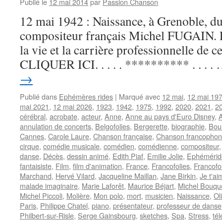
Publié le
12 mai 2014
par
Passion Chanson
12 mai 1942 : Naissance, à Grenoble, du
compositeur français Michel FUGAIN. P
la vie et la carrière professionnelle de ce
CLIQUER ICI. . . . . ********** . . . .
→
Publié dans
Ephémères rides
|
Marqué avec
12 mai
,
12 mai 19
mai 2021
,
12 mai 2026
,
1923
,
1942
,
1975
,
1992
,
2020
,
2021
,
2
cérébral
,
acrobate
,
acteur
,
Anne
,
Anne au pays d'Euro Disney
,
annulation de concerts
,
Belgofolies
,
Bergerette
,
biographie
,
Bour
Cannes
,
Carole Laure
,
Chanson française
,
Chanson francopho
cirque
,
comédie musicale
,
comédien
,
comédienne
,
compositeur
danse
,
Décès
,
dessin animé
,
Edith Piaf
,
Emilie Jolie
,
Ephémérid
fantaisiste
,
Film
,
film d'animation
,
France
,
Francofolies
,
Francofo
Marchand
,
Hervé Vilard
,
Jacqueline Maillan
,
Jane Birkin
,
Je t'a
malade imaginaire
,
Marie Laforêt
,
Maurice Béjart
,
Michel Bouqu
Michel Piccoli
,
Molière
,
Mon polo
,
mort
,
musicien
,
Naissance
,
Ol
Paris
,
Philippe Chatel
,
piano
,
présentateur
,
professeur de danse
Philbert-sur-Risle
,
Serge Gainsbourg
,
sketches
,
Spa
,
Stress
,
tél