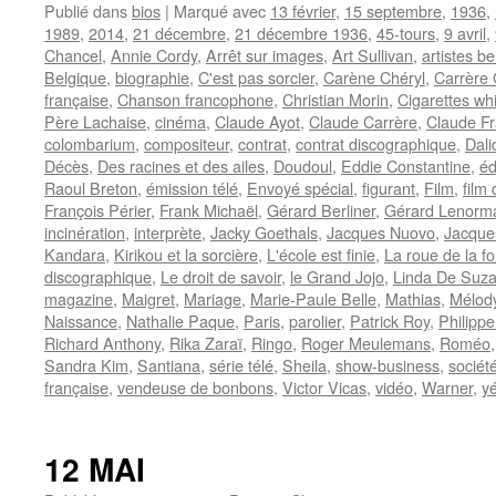
Publié dans
bios
|
Marqué avec
13 février
,
15 septembre
,
1936
,
1989
,
2014
,
21 décembre
,
21 décembre 1936
,
45-tours
,
9 avril
,
Chancel
,
Annie Cordy
,
Arrêt sur images
,
Art Sullivan
,
artistes b
Belgique
,
biographie
,
C'est pas sorcier
,
Carène Chéryl
,
Carrère
française
,
Chanson francophone
,
Christian Morin
,
Cigarettes whi
Père Lachaise
,
cinéma
,
Claude Ayot
,
Claude Carrère
,
Claude Fr
colombarium
,
compositeur
,
contrat
,
contrat discographique
,
Dali
Décès
,
Des racines et des ailes
,
Doudoul
,
Eddie Constantine
,
éd
Raoul Breton
,
émission télé
,
Envoyé spécial
,
figurant
,
Film
,
film
François Périer
,
Frank Michaël
,
Gérard Berliner
,
Gérard Lenorm
incinération
,
interprète
,
Jacky Goethals
,
Jacques Nuovo
,
Jacques
Kandara
,
Kirikou et la sorcière
,
L'école est finie
,
La roue de la f
discographique
,
Le droit de savoir
,
le Grand Jojo
,
Linda De Suz
magazine
,
Maigret
,
Mariage
,
Marie-Paule Belle
,
Mathias
,
Mélod
Naissance
,
Nathalie Paque
,
Paris
,
parolier
,
Patrick Roy
,
Philippe
Richard Anthony
,
Rika Zaraï
,
Ringo
,
Roger Meulemans
,
Roméo
Sandra Kim
,
Santiana
,
série télé
,
Sheila
,
show-business
,
sociét
française
,
vendeuse de bonbons
,
Victor Vicas
,
vidéo
,
Warner
,
y
12 MAI