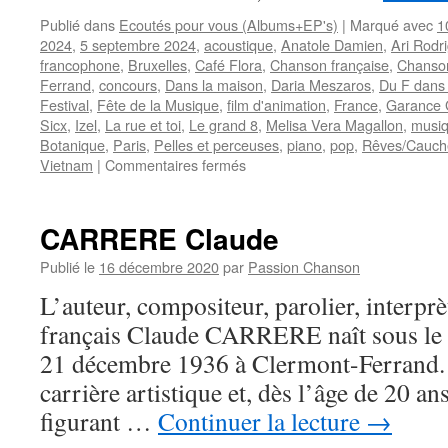
Publié dans
Ecoutés pour vous (Albums+EP's)
|
Marqué avec
1
2024
,
5 septembre 2024
,
acoustique
,
Anatole Damien
,
Ari Rodr
francophone
,
Bruxelles
,
Café Flora
,
Chanson française
,
Chanso
Ferrand
,
concours
,
Dans la maison
,
Daria Meszaros
,
Du F dans 
Festival
,
Fête de la Musique
,
film d'animation
,
France
,
Garance 
Sicx
,
Izel
,
La rue et toi
,
Le grand 8
,
Melisa Vera Magallon
,
musiq
Botanique
,
Paris
,
Pelles et perceuses
,
piano
,
pop
,
Rêves/Cauch
sur
Vietnam
|
Commentaires fermés
Fraîches,
spontanées
et
CARRERE Claude
positives
:
Publié le
16 décembre 2020
par
Passion Chanson
voilà
L’auteur, compositeur, parolier, interprè
les
chansons
français Claude CARRERE naît sous le
de
21 décembre 1936 à Clermont-Ferrand. I
GARANCE
MIDI
carrière artistique et, dès l’âge de 20 a
figurant …
Continuer la lecture
→