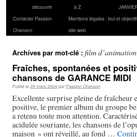
découvrir
à Z
JANVIE
Contacter Passion
Mentions légales : but et objecti
Chanson
site web
film d’animation
Archives par mot-clé :
Fraîches, spontanées et positiv
chansons de GARANCE MIDI
Publié le
25 mars 2024
par
Passion Chanson
Excellente surprise pleine de fraîcheur 
positive, le premier album du group
a retenu toute mon attention. Caractéris
acidulée souriante, les chansons de l’opu
maison » ont réveillé, au fond …
Contin