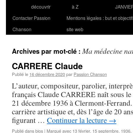
découvrir
à Z
JANVIE
Contacter Passion
Mentions légales : but et objecti
Chanson
site web
Ma médecine nat
Archives par mot-clé :
CARRERE Claude
Publié le
16 décembre 2020
par
Passion Chanson
L’auteur, compositeur, parolier, interprè
français Claude CARRERE naît sous le
21 décembre 1936 à Clermont-Ferrand. I
carrière artistique et, dès l’âge de 20 a
figurant …
Continuer la lecture
→
Publié dans
bios
|
Marqué avec
13 février
,
15 septembre
,
1936
,