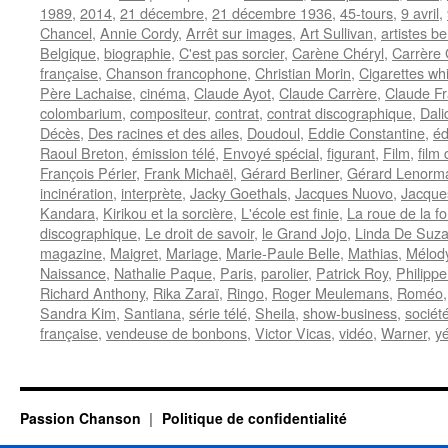
1989
,
2014
,
21 décembre
,
21 décembre 1936
,
45-tours
,
9 avril
,
Chancel
,
Annie Cordy
,
Arrêt sur images
,
Art Sullivan
,
artistes b
Belgique
,
biographie
,
C'est pas sorcier
,
Carène Chéryl
,
Carrère
française
,
Chanson francophone
,
Christian Morin
,
Cigarettes whi
Père Lachaise
,
cinéma
,
Claude Ayot
,
Claude Carrère
,
Claude Fr
colombarium
,
compositeur
,
contrat
,
contrat discographique
,
Dali
Décès
,
Des racines et des ailes
,
Doudoul
,
Eddie Constantine
,
éd
Raoul Breton
,
émission télé
,
Envoyé spécial
,
figurant
,
Film
,
film
François Périer
,
Frank Michaël
,
Gérard Berliner
,
Gérard Lenorm
incinération
,
interprète
,
Jacky Goethals
,
Jacques Nuovo
,
Jacques
Kandara
,
Kirikou et la sorcière
,
L'école est finie
,
La roue de la f
discographique
,
Le droit de savoir
,
le Grand Jojo
,
Linda De Suz
magazine
,
Maigret
,
Mariage
,
Marie-Paule Belle
,
Mathias
,
Mélod
Naissance
,
Nathalie Paque
,
Paris
,
parolier
,
Patrick Roy
,
Philippe
Richard Anthony
,
Rika Zaraï
,
Ringo
,
Roger Meulemans
,
Roméo
Sandra Kim
,
Santiana
,
série télé
,
Sheila
,
show-business
,
sociét
française
,
vendeuse de bonbons
,
Victor Vicas
,
vidéo
,
Warner
,
y
Passion Chanson
Politique de confidentialité