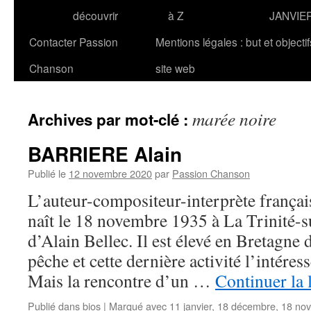
découvrir
à Z
JANVIE
Contacter Passion
Mentions légales : but et objecti
Chanson
site web
marée noire
Archives par mot-clé :
BARRIERE Alain
Publié le
12 novembre 2020
par
Passion Chanson
L’auteur-compositeur-interprète fran
naît le 18 novembre 1935 à La Trinité-
d’Alain Bellec. Il est élevé en Bretagne 
pêche et cette dernière activité l’intéres
Mais la rencontre d’un …
Continuer la 
Publié dans
bios
|
Marqué avec
11 janvier
,
18 décembre
,
18 no