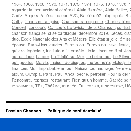
1964
,
1966
,
1968
,
1970
,
1971
,
1973
,
1974
,
1975
,
1976
,
1978
,
1
regarder la mer
,
accident cérébral
,
Alain Barrière
,
Alain Bellec
,
Cadiz
,
Angers
,
Anièce
,
auteur
,
AVC
,
Barrière 97
,
biographie
,
Br
Cathy
,
Chanson française
,
Chanson francophone
,
Charles Trene
Concert
,
concours
,
Concours Eurovision de la Chanson
,
contrat
chanson française
,
crise cardiaque
,
décembre 2019
,
Décès
,
dis
duo
,
Ecole Nationale des Arts et Métiers
,
Elle était si jolie
,
émiss
épouse
,
Etats-Unis
,
études
,
Eurovision
,
Eurovision 1963
,
finale
,
guitare
,
ingénieur
,
instituteur
,
interprète
,
Italie
,
Jacques Brel
,
Jea
authentique
,
La mer
,
La Trinité-sur-Mer
,
Le bel amour
,
Le Stirwe
guinguettes
,
Ma vie
,
maison de disques
,
marée noire
,
Melody T
finances
,
Mon improbable amour
,
Naissance
,
naufrage
,
Ne me q
album
,
Olympia
,
Paris
,
Paul Anka
,
pêche
,
pétrolier
,
Pour la derni
Rencontre
,
reprises
,
restaurant
,
Rien qu'un homme
,
Sacrée soi
te souviens
,
TF1
,
Théâtre
,
tournée
,
Tu t'en vas
,
tuberculose
,
US
Passion Chanson
Politique de confidentialité