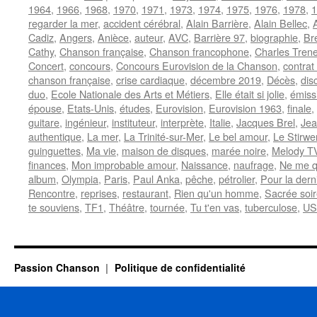
1964
,
1966
,
1968
,
1970
,
1971
,
1973
,
1974
,
1975
,
1976
,
1978
,
1
regarder la mer
,
accident cérébral
,
Alain Barrière
,
Alain Bellec
,
Cadiz
,
Angers
,
Anièce
,
auteur
,
AVC
,
Barrière 97
,
biographie
,
Br
Cathy
,
Chanson française
,
Chanson francophone
,
Charles Trene
Concert
,
concours
,
Concours Eurovision de la Chanson
,
contrat
chanson française
,
crise cardiaque
,
décembre 2019
,
Décès
,
dis
duo
,
Ecole Nationale des Arts et Métiers
,
Elle était si jolie
,
émiss
épouse
,
Etats-Unis
,
études
,
Eurovision
,
Eurovision 1963
,
finale
,
guitare
,
ingénieur
,
instituteur
,
interprète
,
Italie
,
Jacques Brel
,
Jea
authentique
,
La mer
,
La Trinité-sur-Mer
,
Le bel amour
,
Le Stirwe
guinguettes
,
Ma vie
,
maison de disques
,
marée noire
,
Melody T
finances
,
Mon improbable amour
,
Naissance
,
naufrage
,
Ne me q
album
,
Olympia
,
Paris
,
Paul Anka
,
pêche
,
pétrolier
,
Pour la derni
Rencontre
,
reprises
,
restaurant
,
Rien qu'un homme
,
Sacrée soi
te souviens
,
TF1
,
Théâtre
,
tournée
,
Tu t'en vas
,
tuberculose
,
US
Passion Chanson
Politique de confidentialité