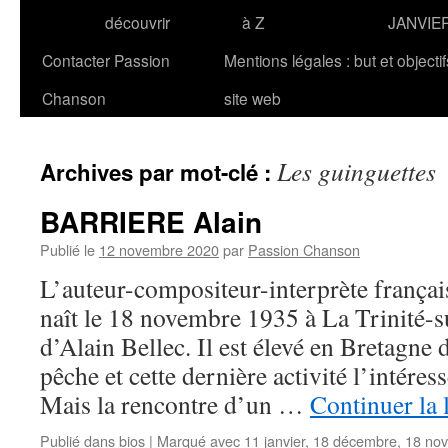
découvrir
à Z
JANVIE
Contacter Passion
Mentions légales : but et objecti
Chanson
site web
Les guinguettes
Archives par mot-clé :
BARRIERE Alain
Publié le
12 novembre 2020
par
Passion Chanson
L’auteur-compositeur-interprète fran
naît le 18 novembre 1935 à La Trinité-
d’Alain Bellec. Il est élevé en Bretagne 
pêche et cette dernière activité l’intéres
Mais la rencontre d’un …
Continuer la 
Publié dans
bios
|
Marqué avec
11 janvier
,
18 décembre
,
18 no