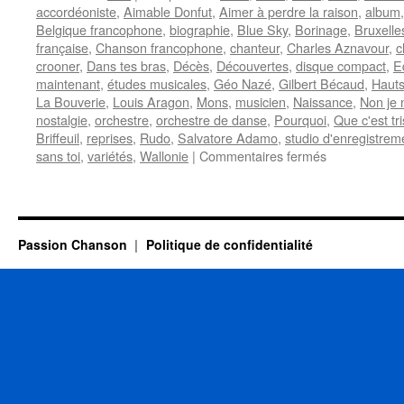
accordéoniste
,
Aimable Donfut
,
Aimer à perdre la raison
,
album
Belgique francophone
,
biographie
,
Blue Sky
,
Borinage
,
Bruxelle
française
,
Chanson francophone
,
chanteur
,
Charles Aznavour
,
c
crooner
,
Dans tes bras
,
Décès
,
Découvertes
,
disque compact
,
E
maintenant
,
études musicales
,
Géo Nazé
,
Gilbert Bécaud
,
Hauts
La Bouverie
,
Louis Aragon
,
Mons
,
musicien
,
Naissance
,
Non je 
nostalgie
,
orchestre
,
orchestre de danse
,
Pourquoi
,
Que c'est tr
Briffeuil
,
reprises
,
Rudo
,
Salvatore Adamo
,
studio d'enregistrem
sur
sans toi
,
variétés
,
Wallonie
|
Commentaires fermés
BRIFFEUIL
Ray
Passion Chanson
Politique de confidentialité