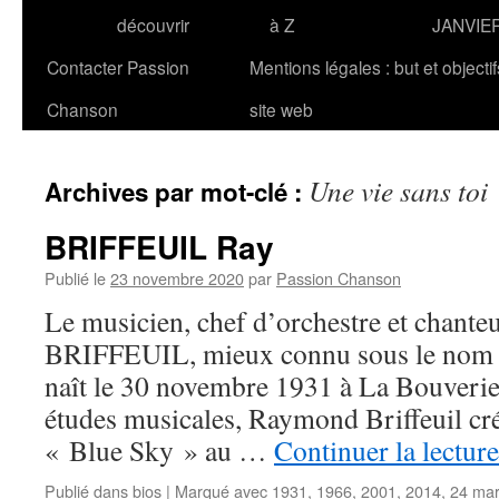
découvrir
à Z
JANVIE
Contacter Passion
Mentions légales : but et objecti
Chanson
site web
Une vie sans toi
Archives par mot-clé :
BRIFFEUIL Ray
Publié le
23 novembre 2020
par
Passion Chanson
Le musicien, chef d’orchestre et chant
BRIFFEUIL, mieux connu sous le nom
naît le 30 novembre 1931 à La Bouverie
études musicales, Raymond Briffeuil cré
« Blue Sky » au …
Continuer la lectur
Publié dans
bios
|
Marqué avec
1931
,
1966
,
2001
,
2014
,
24 ma