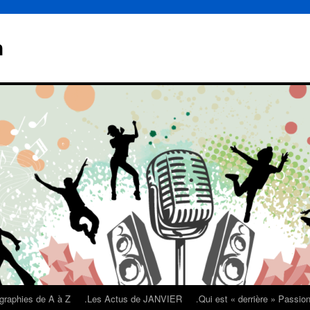
n
graphies de A à Z
.Les Actus de JANVIER
.Qui est « derrière » Passi