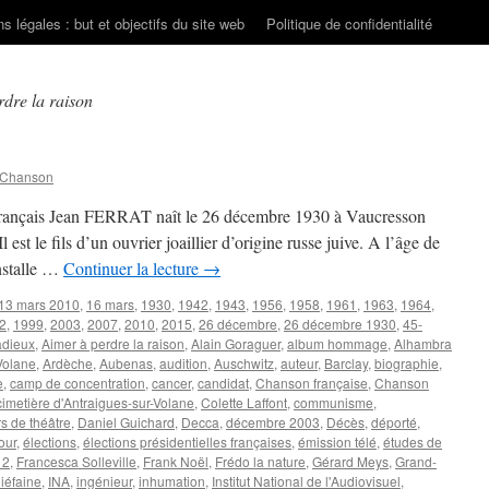
s légales : but et objectifs du site web
Politique de confidentialité
dre la raison
 Chanson
e français Jean FERRAT naît le 26 décembre 1930 à Vaucresson
est le fils d’un ouvrier joaillier d’origine russe juive. A l’âge de
installe …
Continuer la lecture
→
13 mars 2010
,
16 mars
,
1930
,
1942
,
1943
,
1956
,
1958
,
1961
,
1963
,
1964
,
2
,
1999
,
2003
,
2007
,
2010
,
2015
,
26 décembre
,
26 décembre 1930
,
45-
adieux
,
Aimer à perdre la raison
,
Alain Goraguer
,
album hommage
,
Alhambra
Volane
,
Ardèche
,
Aubenas
,
audition
,
Auschwitz
,
auteur
,
Barclay
,
biographie
,
e
,
camp de concentration
,
cancer
,
candidat
,
Chanson française
,
Chanson
cimetière d'Antraigues-sur-Volane
,
Colette Laffont
,
communisme
,
s de théâtre
,
Daniel Guichard
,
Decca
,
décembre 2003
,
Décès
,
déporté
,
our
,
élections
,
élections présidentielles françaises
,
émission télé
,
études de
 2
,
Francesca Solleville
,
Frank Noël
,
Frédo la nature
,
Gérard Meys
,
Grand-
iéfaine
,
INA
,
ingénieur
,
inhumation
,
Institut National de l'Audiovisuel
,