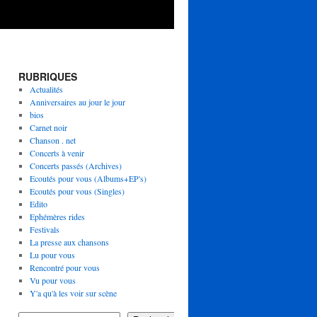
RUBRIQUES
Actualités
Anniversaires au jour le jour
bios
Carnet noir
Chanson . net
Concerts à venir
Concerts passés (Archives)
Ecoutés pour vous (Albums+EP's)
Ecoutés pour vous (Singles)
Edito
Ephémères rides
Festivals
La presse aux chansons
Lu pour vous
Rencontré pour vous
Vu pour vous
Y'a qu'à les voir sur scène