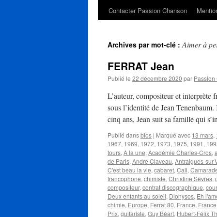
Contacter Passion Chanson
Mention
Aimer à per
Archives par mot-clé :
FERRAT Jean
Publié le
22 décembre 2020
par
Passion
L’auteur, compositeur et interprèt
sous l’identité de Jean Tenenbaum. Il 
cinq ans, Jean suit sa famille qui s’
Publié dans
bios
|
Marqué avec
13 mars
,
1967
,
1969
,
1972
,
1973
,
1975
,
1991
,
199
tours
,
A la une
,
Académie Charles-Cros
,
de Paris
,
André Claveau
,
Antraigues-sur-
C'est beau la vie
,
cabaret
,
Cali
,
Camarad
francophone
,
chimiste
,
Christine Sèvres
,
compositeur
,
contrat discographique
,
cour
Deux enfants au soleil
,
Dionysos
,
Eh l'am
chimie
,
Europe
,
Ferrat 80
,
France
,
France
Prix
,
guitariste
,
Guy Béart
,
Hubert-Félix Th