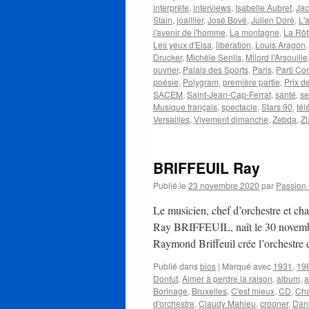
interprète
,
interviews
,
Isabelle Aubret
,
Jac
Stain
,
joaillier
,
José Bové
,
Julien Doré
,
L'
l'avenir de l'homme
,
La montagne
,
La Rôt
Les yeux d'Elsa
,
libération
,
Louis Aragon
Drucker
,
Michèle Senlis
,
Milord l'Arsouille
ouvrier
,
Palais des Sports
,
Paris
,
Parti C
poésie
,
Polygram
,
première partie
,
Prix 
SACEM
,
Saint-Jean-Cap-Ferrat
,
santé
,
se
Musique français
,
spectacle
,
Stars 90
,
tél
Versailles
,
Vivement dimanche
,
Zebda
,
Zi
BRIFFEUIL Ray
Publié le
23 novembre 2020
par
Passion
Le musicien, chef d’orchestre et 
Ray BRIFFEUIL, naît le 30 novembr
Raymond Briffeuil crée l’orchestr
Publié dans
bios
|
Marqué avec
1931
,
19
Donfut
,
Aimer à perdre la raison
,
album
,
a
Borinage
,
Bruxelles
,
C'est mieux
,
CD
,
Cha
d'orchestre
,
Claudy Mahieu
,
crooner
,
Dans