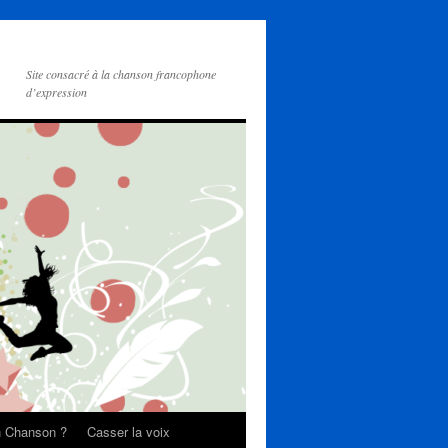
Site consacré à la chanson francophone
d’expression
on Chanson ?
Casser la voix