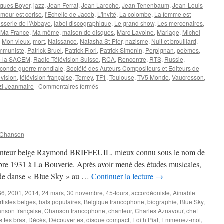
ques Boyer
,
jazz
,
Jean Ferrat
,
Jean Laroche
,
Jean Tenenbaum
,
Jean-Louis
amour est cerise
,
l'Echelle de Jacob
,
L'invité
,
La colombe
,
La femme est
isserie de l'Abbaye
,
label discographique
,
Le grand show
,
Les mercenaires
,
,
Ma France
,
Ma môme
,
maison de disques
,
Marc Lavoine
,
Mariage
,
Michel
,
Mon vieux
,
mort
,
Naissance
,
Natasha St-Pier
,
nazisme
,
Nuit et brouillard
,
ommuniste
,
Patrick Bruel
,
Patrick Fiori
,
Patrick Simonin
,
Perpignan
,
poèmes
,
de la SACEM
,
Radio Télévision Suisse
,
RCA
,
Rencontre
,
RTS
,
Russie
,
conde guerre mondiale
,
Société des Auteurs Compositeurs et Editeurs de
évision
,
télévision française
,
Temey
,
TF1
,
Toulouse
,
TV5 Monde
,
Vaucresson
,
sur
zi Jeanmaire
|
Commentaires fermés
FERRAT
Jean
 Chanson
chanteur belge Raymond BRIFFEUIL, mieux connu sous le nom de
e 1931 à La Bouverie. Après avoir mené des études musicales,
e de danse « Blue Sky » au …
Continuer la lecture
→
66
,
2001
,
2014
,
24 mars
,
30 novembre
,
45-tours
,
accordéoniste
,
Aimable
rtistes belges
,
bals populaires
,
Belgique francophone
,
biographie
,
Blue Sky
,
nson française
,
Chanson francophone
,
chanteur
,
Charles Aznavour
,
chef
 tes bras
,
Décès
,
Découvertes
,
disque compact
,
Edith Piaf
,
Emmenez-moi
,