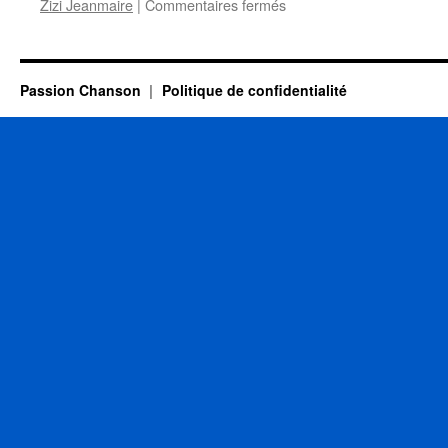
sur
Zizi Jeanmaire
|
Commentaires fermés
FERRAT
Jean
Passion Chanson
Politique de confidentialité