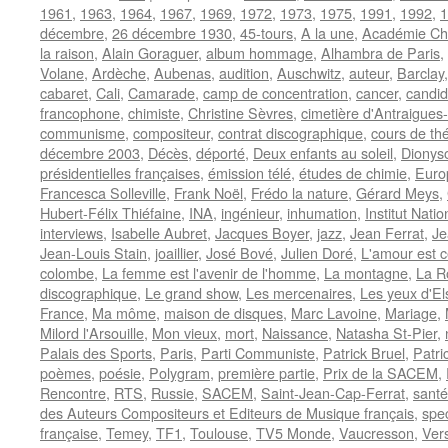
1961
,
1963
,
1964
,
1967
,
1969
,
1972
,
1973
,
1975
,
1991
,
1992
,
1
décembre
,
26 décembre 1930
,
45-tours
,
A la une
,
Académie Ch
la raison
,
Alain Goraguer
,
album hommage
,
Alhambra de Paris
,
Volane
,
Ardèche
,
Aubenas
,
audition
,
Auschwitz
,
auteur
,
Barclay
cabaret
,
Cali
,
Camarade
,
camp de concentration
,
cancer
,
candid
francophone
,
chimiste
,
Christine Sèvres
,
cimetière d'Antraigues
communisme
,
compositeur
,
contrat discographique
,
cours de th
décembre 2003
,
Décès
,
déporté
,
Deux enfants au soleil
,
Dionys
présidentielles françaises
,
émission télé
,
études de chimie
,
Euro
Francesca Solleville
,
Frank Noël
,
Frédo la nature
,
Gérard Meys
,
Hubert-Félix Thiéfaine
,
INA
,
ingénieur
,
inhumation
,
Institut Natio
interviews
,
Isabelle Aubret
,
Jacques Boyer
,
jazz
,
Jean Ferrat
,
Je
Jean-Louis Stain
,
joaillier
,
José Bové
,
Julien Doré
,
L'amour est c
colombe
,
La femme est l'avenir de l'homme
,
La montagne
,
La R
discographique
,
Le grand show
,
Les mercenaires
,
Les yeux d'El
France
,
Ma môme
,
maison de disques
,
Marc Lavoine
,
Mariage
,
Milord l'Arsouille
,
Mon vieux
,
mort
,
Naissance
,
Natasha St-Pier
,
Palais des Sports
,
Paris
,
Parti Communiste
,
Patrick Bruel
,
Patri
poèmes
,
poésie
,
Polygram
,
première partie
,
Prix de la SACEM
,
Rencontre
,
RTS
,
Russie
,
SACEM
,
Saint-Jean-Cap-Ferrat
,
santé
des Auteurs Compositeurs et Editeurs de Musique français
,
spe
française
,
Temey
,
TF1
,
Toulouse
,
TV5 Monde
,
Vaucresson
,
Vers