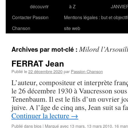
découvrir
à Z
JANVIE
Contacter Passion
Mentions légales : but et objecti
Chanson
site web
Milord l’Arsouil
Archives par mot-clé :
FERRAT Jean
Publié le
22 décembre 2020
par
Passion Chanson
L’auteur, compositeur et interprète fra
le 26 décembre 1930 à Vaucresson sous l
Tenenbaum. Il est le fils d’un ouvrier jo
juive. A l’âge de cinq ans, Jean suit sa f
Continuer la lecture
→
Publié dans
bios
|
Marqué avec
13 mars
,
13 mars 2010
,
16 mar