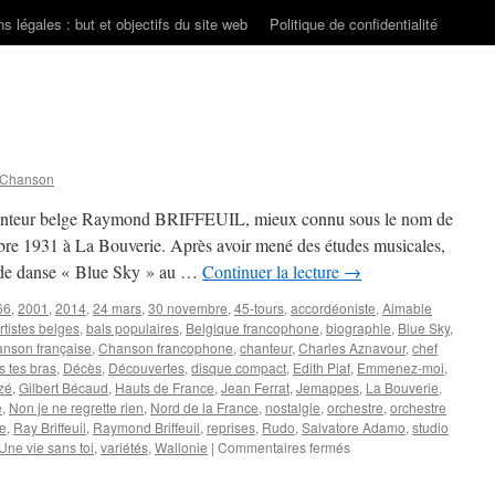
s légales : but et objectifs du site web
Politique de confidentialité
 Chanson
chanteur belge Raymond BRIFFEUIL, mieux connu sous le nom de
e 1931 à La Bouverie. Après avoir mené des études musicales,
e de danse « Blue Sky » au …
Continuer la lecture
→
66
,
2001
,
2014
,
24 mars
,
30 novembre
,
45-tours
,
accordéoniste
,
Aimable
rtistes belges
,
bals populaires
,
Belgique francophone
,
biographie
,
Blue Sky
,
nson française
,
Chanson francophone
,
chanteur
,
Charles Aznavour
,
chef
 tes bras
,
Décès
,
Découvertes
,
disque compact
,
Edith Piaf
,
Emmenez-moi
,
zé
,
Gilbert Bécaud
,
Hauts de France
,
Jean Ferrat
,
Jemappes
,
La Bouverie
,
e
,
Non je ne regrette rien
,
Nord de la France
,
nostalgie
,
orchestre
,
orchestre
se
,
Ray Briffeuil
,
Raymond Briffeuil
,
reprises
,
Rudo
,
Salvatore Adamo
,
studio
sur
Une vie sans toi
,
variétés
,
Wallonie
|
Commentaires fermés
BRIFFEUIL
Ray