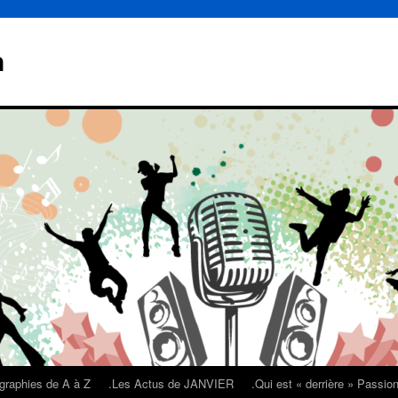
n
graphies de A à Z
.Les Actus de JANVIER
.Qui est « derrière » Passi