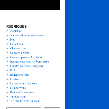
RUBRIQUES
Actualités
Anniversaires au jour le jour
bios
Carnet noir
Chanson . net
Concerts à venir
Concerts passés (Archives)
Ecoutés pour vous (Albums+EP's)
Ecoutés pour vous (Singles)
Edito
Ephémères rides
Festivals
La presse aux chansons
Lu pour vous
Rencontré pour vous
Vu pour vous
Y'a qu'à les voir sur scène