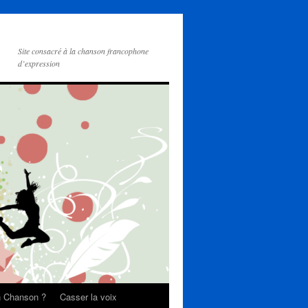
Site consacré à la chanson francophone
d’expression
on Chanson ?
Casser la voix