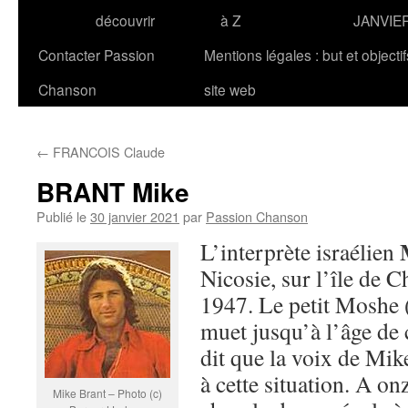
découvrir
à Z
JANVIE
Contacter Passion
Mentions légales : but et objecti
Chanson
site web
←
FRANCOIS Claude
BRANT Mike
Publié le
30 janvier 2021
par
Passion Chanson
L’interprète israélien
Nicosie, sur l’île de C
1947. Le petit Moshe 
muet jusqu’à l’âge de 
dit que la voix de Mike
à cette situation. A on
Mike Brant – Photo (c)