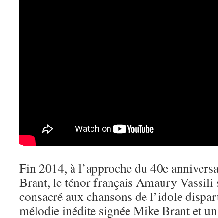
Fin 2014, à l’approche du 40e anniversa
Brant, le ténor français Amaury Vassili 
consacré aux chansons de l’idole dispar
mélodie inédite signée Mike Brant et un