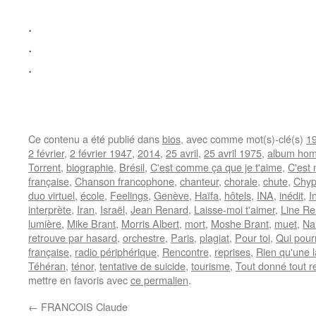
.
.
.
Ce contenu a été publié dans
bios
, avec comme mot(s)-clé(s)
1
2 février
,
2 février 1947
,
2014
,
25 avril
,
25 avril 1975
,
album ho
Torrent
,
biographie
,
Brésil
,
C'est comme ça que je t'aime
,
C'est 
française
,
Chanson francophone
,
chanteur
,
chorale
,
chute
,
Chyp
duo virtuel
,
école
,
Feelings
,
Genève
,
Haïfa
,
hôtels
,
INA
,
inédit
,
I
interprète
,
Iran
,
Israël
,
Jean Renard
,
Laisse-moi t'aimer
,
Line R
lumière
,
Mike Brant
,
Morris Albert
,
mort
,
Moshe Brant
,
muet
,
Na
retrouve par hasard
,
orchestre
,
Paris
,
plagiat
,
Pour toi
,
Qui pourr
française
,
radio périphérique
,
Rencontre
,
reprises
,
Rien qu'une 
Téhéran
,
ténor
,
tentative de suicide
,
tourisme
,
Tout donné tout r
mettre en favoris avec
ce permalien
.
←
FRANCOIS Claude