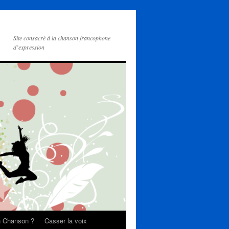
Site consacré à la chanson francophone
d’expression
on Chanson ?
Casser la voix