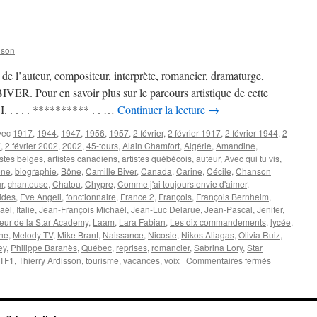
nson
 de l’auteur, compositeur, interprète, romancier, dramaturge,
IVER. Pour en savoir plus sur le parcours artistique de cette
. . . . . ********** . . …
Continuer la lecture
→
vec
1917
,
1944
,
1947
,
1956
,
1957
,
2 février
,
2 février 1917
,
2 février 1944
,
2
7
,
2 février 2002
,
2002
,
45-tours
,
Alain Chamfort
,
Algérie
,
Amandine
,
istes belges
,
artistes canadiens
,
artistes québécois
,
auteur
,
Avec qui tu vis
,
one
,
biographie
,
Bône
,
Camille Biver
,
Canada
,
Carine
,
Cécile
,
Chanson
r
,
chanteuse
,
Chatou
,
Chypre
,
Comme j'ai toujours envie d'aimer
,
ides
,
Eve Angeli
,
fonctionnaire
,
France 2
,
François
,
François Bernheim
,
raël
,
Italie
,
Jean-François Michaël
,
Jean-Luc Delarue
,
Jean-Pascal
,
Jenifer
,
reur de la Star Academy
,
Laam
,
Lara Fabian
,
Les dix commandements
,
lycée
,
ne
,
Melody TV
,
Mike Brant
,
Naissance
,
Nicosie
,
Nikos Aliagas
,
Olivia Ruiz
,
ey
,
Philippe Baranès
,
Québec
,
reprises
,
romancier
,
Sabrina Lory
,
Star
sur
TF1
,
Thierry Ardisson
,
tourisme
,
vacances
,
voix
|
Commentaires fermés
2
FEVRIER