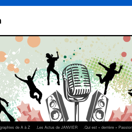
n
graphies de A à Z
.Les Actus de JANVIER
.Qui est « derrière » Passi