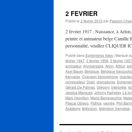
Mike
2 FEVRIER
Publié le
2 février 2015
par
Passion Cha
2 février 1917 : Naissance, à Arlon,
peintre et animateur belge Camille B
personnalité, veuillez CLIQUER ICI
Publié dans
Ephémères rides
|
Marqué a
février 1947
,
2 février 1956
,
2 février 195
animateur
,
Anniversaire
,
Arlon
,
Arthur
,
art
Axel Bauer
,
Belgique
,
Belgique francoph
française
,
Chanson francophone
,
chanteu
compositeur
,
Djalil
,
dramaturge
,
Ephémér
Gérald De Palmas
,
Grégory
,
interprète
,
Is
Jessica Marques
,
Johnny Hallyday
,
La fu
Marc Hamilton
,
Mario Barravecchia
,
Mata
Pascal Obispo
,
Patrice
,
peintre
,
Phil Barn
Academy
,
télévision
,
télévision française
,