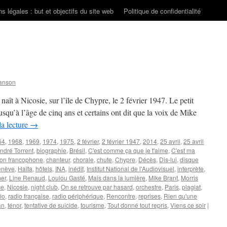
s légales : but et objectifs du site web
Politique de confidentialité
anson
ît à Nicosie, sur l’île de Chypre, le 2 février 1947. Le petit
qu’à l’âge de cinq ans et certains ont dit que la voix de Mike
la lecture
→
64
,
1968
,
1969
,
1974
,
1975
,
2 février
,
2 février 1947
,
2014
,
25 avril
,
25 avril
ndré Torrent
,
biographie
,
Brésil
,
C'est comme ça que je t'aime
,
C'est ma
on francophone
,
chanteur
,
chorale
,
chute
,
Chypre
,
Décès
,
Dis-lui
,
disque
enève
,
Haïfa
,
hôtels
,
INA
,
inédit
,
Institut National de l'Audiovisuel
,
interprète
,
mer
,
Line Renaud
,
Loulou Gasté
,
Mais dans la lumière
,
Mike Brant
,
Morris
ce
,
Nicosie
,
night club
,
On se retrouve par hasard
,
orchestre
,
Paris
,
plagiat
,
io
,
radio française
,
radio périphérique
,
Rencontre
,
reprises
,
Rien qu'une
an
,
ténor
,
tentative de suicide
,
tourisme
,
Tout donné tout repris
,
Viens ce soir
|