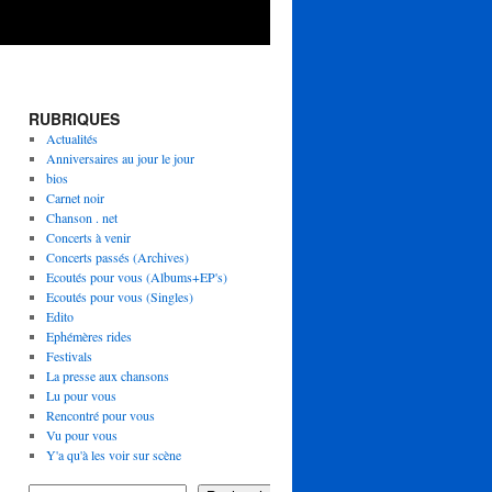
RUBRIQUES
Actualités
Anniversaires au jour le jour
bios
Carnet noir
Chanson . net
Concerts à venir
Concerts passés (Archives)
Ecoutés pour vous (Albums+EP's)
Ecoutés pour vous (Singles)
Edito
Ephémères rides
Festivals
La presse aux chansons
Lu pour vous
Rencontré pour vous
Vu pour vous
Y'a qu'à les voir sur scène