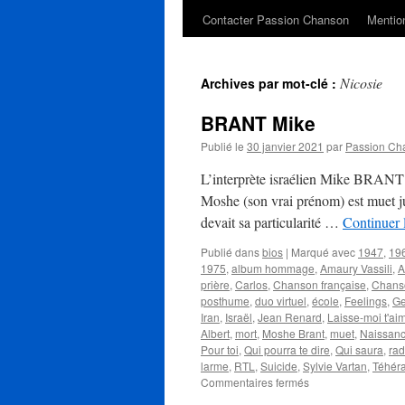
Contacter Passion Chanson
Mention
Nicosie
Archives par mot-clé :
BRANT Mike
Publié le
30 janvier 2021
par
Passion Ch
L’interprète israélien Mike BRANT na
Moshe (son vrai prénom) est muet jus
devait sa particularité …
Continuer 
Publié dans
bios
|
Marqué avec
1947
,
19
1975
,
album hommage
,
Amaury Vassili
,
A
prière
,
Carlos
,
Chanson française
,
Chans
posthume
,
duo virtuel
,
école
,
Feelings
,
G
Iran
,
Israël
,
Jean Renard
,
Laisse-moi t'ai
Albert
,
mort
,
Moshe Brant
,
muet
,
Naissan
Pour toi
,
Qui pourra te dire
,
Qui saura
,
rad
larme
,
RTL
,
Suicide
,
Sylvie Vartan
,
Téhér
sur
Commentaires fermés
BRANT