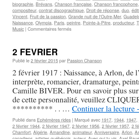
biographie
,
Brévans
,
Chanson française
,
Chanson francophone
compositeur
,
contrat discographique
,
Droit de réponse
,
duo
,
édi
Vincent
,
Fruit de la passion
,
Grande nuit de l'Outre-Mer
,
Guadel
Naissance
,
Olympia
,
Paris
,
peintre
,
Pointe-à-Pitre
,
producteur
,
T
sur
Music
|
Commentaires fermés
VINCENT
Francky
2 FEVRIER
Publié le
2 février 2015
par
Passion Chanson
2 février 1917 : Naissance, à Arlon, de 
interprète, romancier, dramaturge, peint
Camille BIVER. Pour en savoir plus sur 
de cette personnalité, veuillez CLIQUER I
********** . . …
Continuer la lecture
Publié dans
Ephémères rides
|
Marqué avec
1917
,
1944
,
1947
,
2 février 1944
,
2 février 1947
,
2 février 1956
,
2 février 1957
,
2 f
Chamfort
,
Algérie
,
Amandine
,
animateur
,
Anniversaire
,
Arlon
,
Ar
canadiens
,
artistes québécois
,
auteur
,
Avec qui tu vis
,
Axel Baue