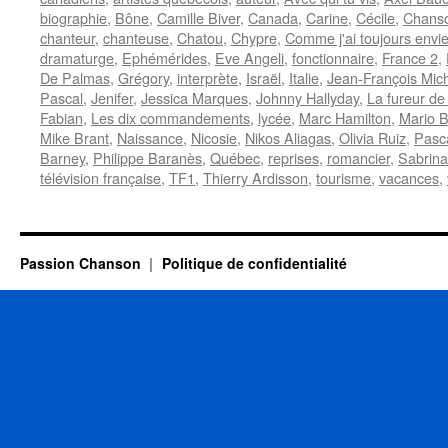
biographie
,
Bône
,
Camille Biver
,
Canada
,
Carine
,
Cécile
,
Chanso
chanteur
,
chanteuse
,
Chatou
,
Chypre
,
Comme j'ai toujours envie
dramaturge
,
Ephémérides
,
Eve Angeli
,
fonctionnaire
,
France 2
,
De Palmas
,
Grégory
,
interprète
,
Israël
,
Italie
,
Jean-François Mic
Pascal
,
Jenifer
,
Jessica Marques
,
Johnny Hallyday
,
La fureur de
Fabian
,
Les dix commandements
,
lycée
,
Marc Hamilton
,
Mario B
Mike Brant
,
Naissance
,
Nicosie
,
Nikos Aliagas
,
Olivia Ruiz
,
Pasc
Barney
,
Philippe Baranès
,
Québec
,
reprises
,
romancier
,
Sabrina
télévision française
,
TF1
,
Thierry Ardisson
,
tourisme
,
vacances
,
Passion Chanson
Politique de confidentialité