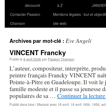
découvrir
à Z
JANVIE
Contacter Passion
Mentions légales : but et objecti
Chanson
site web
Eve Angeli
Archives par mot-clé :
VINCENT Francky
Publié le
8 avril 2026
par
Passion Chanson
L’auteur, compositeur, interprète, produc
peintre français Francky VINCENT naît 
Pointe-à-Pitre en Guadeloupe. Il voit le 
famille modeste et il passe sa jeunesse d
populaires de sa …
Continuer la lectur
Publié dans
bios
|
Marqué avec
18 avril
,
18 avril 1956
,
1956
,
act