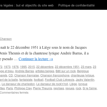
s légales : but et objectifs du site web
Politique de confidentialité
 Chanson
aît le 22 décembre 1951 à Liège sous le nom de Jacques
Denis Theunis et de la chanteuse lyrique Andrée Barras, il a
s le pseudo …
Continuer la lecture
→
72
,
1973
,
1976
,
1995
,
2015
,
22 décembre
,
22 décembre 1951
,
23 mars
,
23
uge et bleu
,
Andrée Barras
,
artistes belges
,
Bâti sur un rock
,
Belgique
barets
,
CD
,
Chanson française
,
Chanson francophone
,
chanteuse lyrique
,
ant de la balle
,
fantaisiste
,
football
,
Football Club Liégeois
,
Jacky Valentin
,
e
,
Le danseur de charleston
,
Le danseur de rock'n'roll
,
Liège
,
longue
ttes
,
Paris
,
Philippe Clay
,
Pierre Theunis
,
reprises
,
revues
,
rock
,
Si je t'aime
,
sur
Commentaires fermés
VALENTIN
Jacky