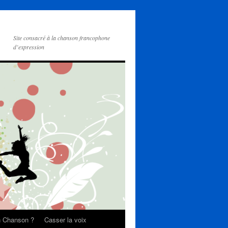
Site consacré à la chanson francophone
d’expression
on Chanson ?
Casser la voix