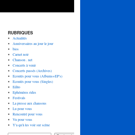
RUBRIQUES
Actualités
Anniversaires au jour le jour
bios
Carnet noir
Chanson . net
Concerts à venir
Concerts passés (Archives)
Ecoutés pour vous (Albums+EP's)
Ecoutés pour vous (Singles)
Edito
Ephémères rides
Festivals
La presse aux chansons
Lu pour vous
Rencontré pour vous
Vu pour vous
Y'a qu'à les voir sur scène