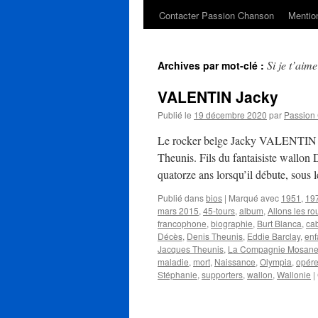
Contacter Passion Chanson
Mention
Si je t’aime
Archives par mot-clé :
VALENTIN Jacky
Publié le
19 décembre 2020
par
Passion
Le rocker belge Jacky VALENTIN n
Theunis. Fils du fantaisiste wallon 
quatorze ans lorsqu’il débute, sou
Publié dans
bios
|
Marqué avec
1951
,
19
mars 2015
,
45-tours
,
album
,
Allons les ro
francophone
,
biographie
,
Burt Blanca
,
ca
Décès
,
Denis Theunis
,
Eddie Barclay
,
enf
Jacques Theunis
,
La Compagnie Mosan
maladie
,
mort
,
Naissance
,
Olympia
,
opére
Stéphanie
,
supporters
,
wallon
,
Wallonie
|