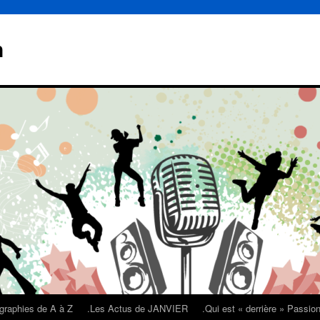
n
graphies de A à Z
.Les Actus de JANVIER
.Qui est « derrière » Passi