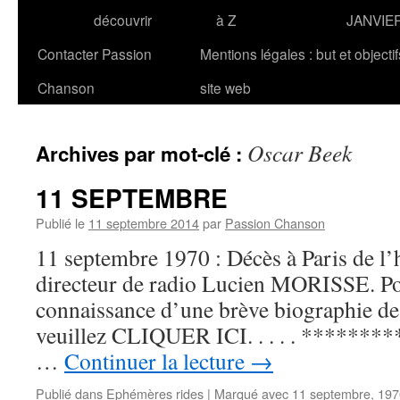
découvrir
à Z
JANVIE
Contacter Passion
Mentions légales : but et objecti
Chanson
site web
Oscar Beek
Archives par mot-clé :
11 SEPTEMBRE
Publié le
11 septembre 2014
par
Passion Chanson
11 septembre 1970 : Décès à Paris de l
directeur de radio Lucien MORISSE. P
connaissance d’une brève biographie de 
veuillez CLIQUER ICI. . . . . **********
…
Continuer la lecture
→
Publié dans
Ephémères rides
|
Marqué avec
11 septembre
,
197