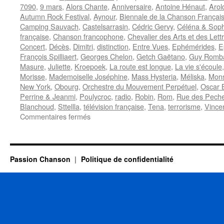
7090
,
9 mars
,
Alors Chante
,
Anniversaire
,
Antoine Hénaut
,
Arol
Autumn Rock Festival
,
Aynour
,
Biennale de la Chanson Françai
Camping Sauvach
,
Castelsarrasin
,
Cédric Gervy
,
Céléna & Soph
française
,
Chanson francophone
,
Chevalier des Arts et des Lett
Concert
,
Décès
,
Dimitri
,
distinction
,
Entre Vues
,
Ephémérides
,
E
François Spilliaert
,
Georges Chelon
,
Getch Gaëtano
,
Guy Romb
Masure
,
Juliette
,
Kroepoek
,
La route est longue
,
La vie s'écoule
Morisse
,
Mademoiselle Joséphine
,
Mass Hysteria
,
Méliska
,
Mons
New York
,
Obourg
,
Orchestre du Mouvement Perpétuel
,
Oscar 
Perrine & Jeanmi
,
Poulycroc
,
radio
,
Robin
,
Rom
,
Rue des Peche
Blanchoud
,
Sttellla
,
télévision française
,
Tena
,
terrorisme
,
Vince
sur
Commentaires fermés
11
SEPTEMBRE
Passion Chanson
Politique de confidentialité