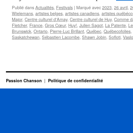
Publié dans
Actualités
,
Festivals
|
Marqué avec
2023
,
26 avril
,
2
Wielemans
,
artistes belges
,
artistes canadiens
,
artistes québéco
Major
,
Centre culturel d'Amay
,
Centre culturel de Huy
,
Comme da
Fletcher
,
France
,
Gros Cœur
,
Huy!
,
Julien Sagot
,
La Patente
,
Le
Brunswick
,
Ontario
,
Pierre-Luc Brillant
,
Québec
,
Québecofolies
,
Saskatchewan
,
Sébastien Lacombe
,
Shawn Jobin
,
Sofloti
,
Vasl
Passion Chanson
Politique de confidentialité