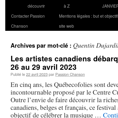
découvrir
à Z
JANVIE
Contacter Passion
Mentions légales : but et objecti
Chanson
site web
Quentin Dujardi
Archives par mot-clé :
Les artistes canadiens débarq
26 au 29 avril 2023
Publié le
22 avril 2023
par
Passion Chanson
En cinq ans, les Québecofolies sont de
incontournable proposé par le Centre C
Outre l’envie de faire découvrir la riche
canadiens, belges et français, ce festival
objectif de célébrer la musique …
Conti