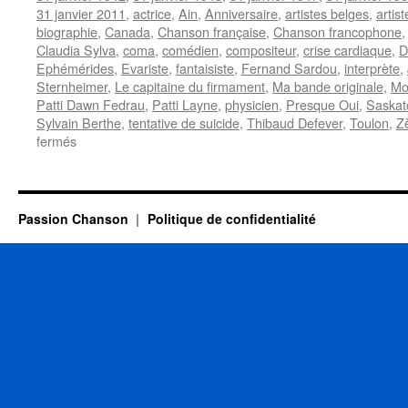
31 janvier 2011
,
actrice
,
Ain
,
Anniversaire
,
artistes belges
,
artis
biographie
,
Canada
,
Chanson française
,
Chanson francophone
Claudia Sylva
,
coma
,
comédien
,
compositeur
,
crise cardiaque
,
D
Ephémérides
,
Evariste
,
fantaisiste
,
Fernand Sardou
,
interprète
,
Sternheimer
,
Le capitaine du firmament
,
Ma bande originale
,
Mo
Patti Dawn Fedrau
,
Patti Layne
,
physicien
,
Presque Oui
,
Saska
Sylvain Berthe
,
tentative de suicide
,
Thibaud Defever
,
Toulon
,
Zè
sur
fermés
31
JANVIER
Passion Chanson
Politique de confidentialité