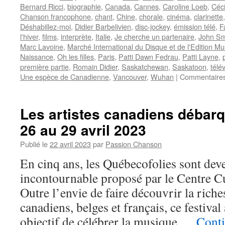
Bernard Ricci
,
biographie
,
Canada
,
Cannes
,
Caroline Loeb
,
Céci
Chanson francophone
,
chant
,
Chine
,
chorale
,
cinéma
,
clarinette
Déshabillez-moi
,
Didier Barbelivien
,
disc-jockey
,
émission télé
,
F
l'hiver
,
films
,
interprète
,
Italie
,
Je cherche un partenaire
,
John Sm
Marc Lavoine
,
Marché International du Disque et de l'Edition Mu
Naissance
,
Oh les filles
,
Paris
,
Patti Dawn Fedrau
,
Patti Layne
,
première partie
,
Romain Didier
,
Saskatchewan
,
Saskatoon
,
télé
Une espèce de Canadienne
,
Vancouver
,
Wuhan
|
Commentaires
Les artistes canadiens débarq
26 au 29 avril 2023
Publié le
22 avril 2023
par
Passion Chanson
En cinq ans, les Québecofolies sont de
incontournable proposé par le Centre C
Outre l’envie de faire découvrir la riche
canadiens, belges et français, ce festival
objectif de célébrer la musique …
Conti