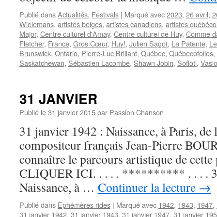
Publié dans
Actualités
,
Festivals
|
Marqué avec
2023
,
26 avril
,
2
Wielemans
,
artistes belges
,
artistes canadiens
,
artistes québéco
Major
,
Centre culturel d'Amay
,
Centre culturel de Huy
,
Comme da
Fletcher
,
France
,
Gros Cœur
,
Huy!
,
Julien Sagot
,
La Patente
,
Le
Brunswick
,
Ontario
,
Pierre-Luc Brillant
,
Québec
,
Québecofolies
,
Saskatchewan
,
Sébastien Lacombe
,
Shawn Jobin
,
Sofloti
,
Vasl
31 JANVIER
Publié le
31 janvier 2015
par
Passion Chanson
31 janvier 1942 : Naissance, à Paris, de l
compositeur français Jean-Pierre BO
connaître le parcours artistique de cette 
CLIQUER ICI. . . . . ********** . . . . 
Naissance, à …
Continuer la lecture
→
Publié dans
Ephémères rides
|
Marqué avec
1942
,
1943
,
1947
,
31 janvier 1942
,
31 janvier 1943
,
31 janvier 1947
,
31 janvier 19