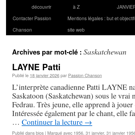
découvrir
à Z
JANVIE
Contacter Passion
Mentions légales : but et objecti
Chanson
site web
Saskatchewan
Archives par mot-clé :
LAYNE Patti
Publié le
18 janvier 2026
par
Passion Chanson
L’interprète canadienne Patti LAYNE naî
Saskatoon (Saskatchewan) sous le vrai 
Fedrau. Très jeune, elle apprend à jouer d
Intéressée également par le chant, elle fa
…
Continuer la lecture
→
Publié dans
bios
|
Marqué avec
1956
,
31 janvier
,
31 janvier 195