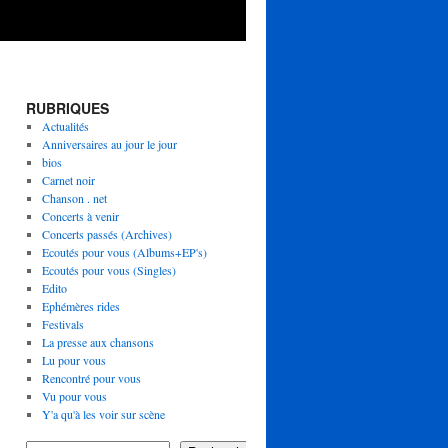
RUBRIQUES
Actualités
Anniversaires au jour le jour
bios
Carnet noir
Chanson . net
Concerts à venir
Concerts passés (Archives)
Ecoutés pour vous (Albums+EP's)
Ecoutés pour vous (Singles)
Edito
Ephémères rides
Festivals
La presse aux chansons
Lu pour vous
Rencontré pour vous
Vu pour vous
Y'a qu'à les voir sur scène