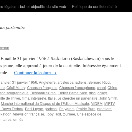
s légales : but et objectifs du site web
Politique de confidentialité
 un partenaire
anson
E naît le 31 janvier 1956 à Saskatoon (Saskatchewan) sous le
jeune, elle apprend à jouer de la clarinette. Intéressée également
chorale …
Continuer la lecture
→
janvier
,
31 janvier 1956
,
Angleterre
,
artistes canadiens
,
Bernard Ricci
,
oeb
,
Cécil Maury
,
Chanson française
,
Chanson francophone
,
chant
,
Chine
,
rat discographique
,
Déshabillez-moi
,
Didier Barbelivien
,
disc-jockey
,
ille de l'hiver
,
films
,
interprète
,
Italie
,
Je cherche un partenaire
,
John Smith
,
,
Marché International du Disque et de l'Edition Musicale
,
MIDEM
,
MIPTV
,
ti Dawn Fedrau
,
Patti Layne
,
podcast
,
Polygram
,
Prairie Burn
,
première
skatoon
,
télévision française
,
Toby Rolt
,
tournée
,
Une espèce de
sur
taires fermés
LAYNE
Patti