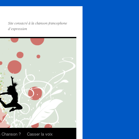
Site consacré à la chanson francophone
d’expression
on Chanson ?
Casser la voix