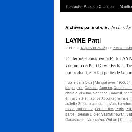
Contacter Passion Chanson
Mention
Je cherche
Archives par mot-clé :
LAYNE Patti
Publié le
18 janvier 2026
par
Passion Ch
L’interprète canadienne Patti LAYN
vrai nom de Patti Dawn Fedrau. Très 
par le chant, elle fait partie de la 
Publié dans
bios
|
Marqué avec
1956
,
31 
biographie
,
Canada
,
Cannes
,
Caroline L
chorale
,
cinéma
,
clarinette
,
Concert
,
cont
émission télé
,
Fabrice Aboulker
,
fanfare
,
F
Juliette Gréco
,
mannequin
,
Marc Lavoine
mode
,
Naissance
,
Oh les filles
,
Paris
,
Pat
partie
,
Romain Didier
,
Saskatchewan
,
Sa
Canadienne
,
Vancouver
,
Wuhan
|
Commen