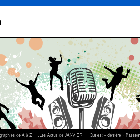
n
graphies de A à Z
.Les Actus de JANVIER
.Qui est « derrière » Passi