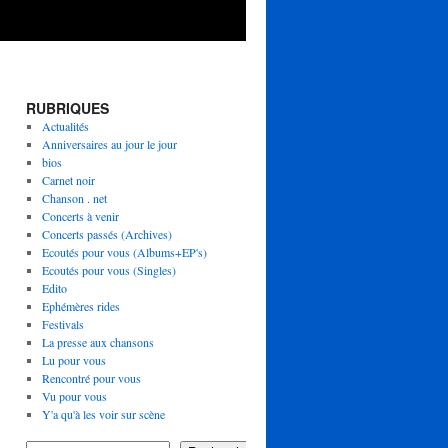
RUBRIQUES
Actualités
Anniversaires au jour le jour
bios
Carnet noir
Chanson . net
Concerts à venir
Concerts passés (Archives)
Ecoutés pour vous (Albums+EP's)
Ecoutés pour vous (Singles)
Edito
Ephémères rides
Festivals
La presse aux chansons
Lu pour vous
Rencontré pour vous
Vu pour vous
Y'a qu'à les voir sur scène