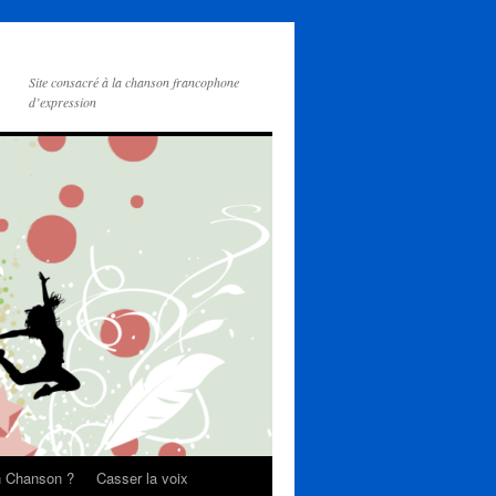
Site consacré à la chanson francophone
d’expression
on Chanson ?
Casser la voix