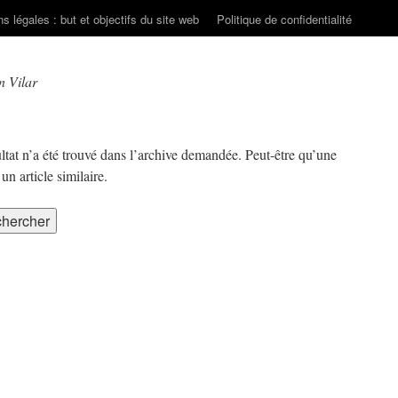
s légales : but et objectifs du site web
Politique de confidentialité
n Vilar
ltat n’a été trouvé dans l’archive demandée. Peut-être qu’une
n article similaire.