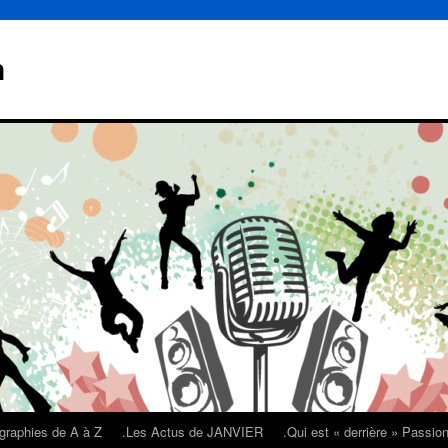
n
graphies de A à Z
.Les Actus de JANVIER
.Qui est « derrière » Passi