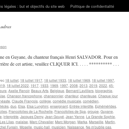
s légales : but et objectifs du site web
Politique de confidentialité
Audras
nson
yenne en Guyane, du chanteur français Henri SALVADOR. Pour en
arrière de cet artiste, veuillez CLIQUER ICI. . . . . ********** . . .
vec
18 juillet
,
18 juillet 1917
,
18 juillet 1933
,
18 juillet 1969
,
18 juillet 1997
,
2019
,
18 juillet 2022
,
1917
,
1933
,
1969
,
1997
,
2008
,
2013
,
2019
,
2022
,
45-
eure
,
Axelle Renoir
,
Beaux-Arts
,
Belgique
,
Bernard Lavilliers
,
biographie
,
ise
,
Chanson francophone
,
chansonnier
,
chanteur
,
chanteuse
,
Chaque jour
inéaste
,
Claude François
,
collège
,
comédie musicale
,
comédien
,
Décès
,
duo
,
Elsa
,
Elsa Lunghini
,
enseignant
,
Entrée interdite
,
Ephémérides
,
olies
,
Francofolies de La Rochelle
,
Francofolies de Spa
,
groupe
,
Guyane
,
e
,
interprète
,
Jacques Demy
,
Jean Gouyé
,
Jean Yanne
,
La Grande Sophie
,
Les Lilas
,
malaise
,
Marc Chevalier
,
Marc Morgan
,
Marka
,
Marseille
,
Martin
,
chel Fugain
,
Moselle
,
music-hall
,
musicien
,
Naissance
,
Ne m'oublie pas
,