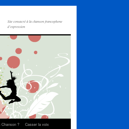
Site consacré à la chanson francophone
d’expression
on Chanson ?
Casser la voix