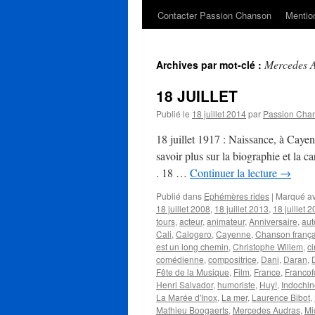
Contacter Passion Chanson
Mention
Mercedes 
Archives par mot-clé :
18 JUILLET
Publié le
18 juillet 2014
par
Passion Cha
18 juillet 1917 : Naissance, à Ca
savoir plus sur la biographie et la c
. 18 …
Continuer la lecture
→
Publié dans
Ephémères rides
|
Marqué a
18 juillet 2008
,
18 juillet 2013
,
18 juillet 
tours
,
acteur
,
animateur
,
Anniversaire
,
aut
Cali
,
Calogero
,
Cayenne
,
Chanson frança
est un long chemin
,
Christophe Willem
,
c
comédienne
,
compositrice
,
Dani
,
Daran
,
Fête de la Musique
,
Film
,
France
,
Francof
Henri Salvador
,
humoriste
,
Huy!
,
Indochin
La Marée d'Inox
,
La mer
,
Laurence Bibot
,
Mathieu Boogaerts
,
Mercedes Audras
,
Mi