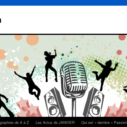
n
graphies de A à Z
.Les Actus de JANVIER
.Qui est « derrière » Passi