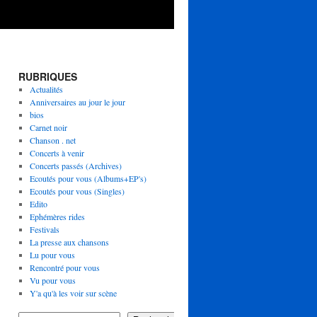
RUBRIQUES
Actualités
Anniversaires au jour le jour
bios
Carnet noir
Chanson . net
Concerts à venir
Concerts passés (Archives)
Ecoutés pour vous (Albums+EP's)
Ecoutés pour vous (Singles)
Edito
Ephémères rides
Festivals
La presse aux chansons
Lu pour vous
Rencontré pour vous
Vu pour vous
Y'a qu'à les voir sur scène