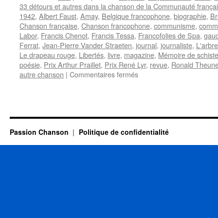
33 détours et autres dans la chanson de la Communauté frança
1942
,
Albert Faust
,
Amay
,
Belgique francophone
,
biographie
,
Br
Chanson française
,
Chanson francophone
,
communisme
,
commu
Labor
,
Francis Chenot
,
Francis Tessa
,
Francofolies de Spa
,
gau
Ferrat
,
Jean-Pierre Vander Straeten
,
journal
,
journaliste
,
L'arbre
Le drapeau rouge
,
Libertés
,
livre
,
magazine
,
Mémoire de schist
poésie
,
Prix Arthur Praillet
,
Prix René Lyr
,
revue
,
Ronald Theun
sur
autre chanson
|
Commentaires fermés
CHENOT
Francis
Passion Chanson
Politique de confidentialité