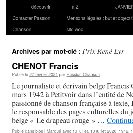
découvrir
à Z
JANVIE
Contacter Passion
Mentions légales : but et objecti
Chanson
site web
Prix René Lyr
Archives par mot-clé :
CHENOT Francis
Publié le
27 février 2021
par
Passion Chanson
Le journaliste et écrivain belge Franci
mars 1942 à Petitvoir dans l’entité de 
passionné de chanson française à texte,
le responsable des pages culturelles du
belge « Le drapeau rouge » …
Continue
Publié dans
bios
|
Marqué avec
13 juillet
,
13 juillet 2020
,
1942
,
1