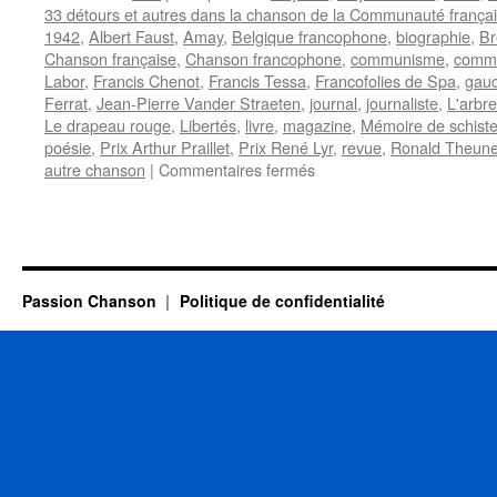
33 détours et autres dans la chanson de la Communauté frança
1942
,
Albert Faust
,
Amay
,
Belgique francophone
,
biographie
,
Br
Chanson française
,
Chanson francophone
,
communisme
,
commu
Labor
,
Francis Chenot
,
Francis Tessa
,
Francofolies de Spa
,
gau
Ferrat
,
Jean-Pierre Vander Straeten
,
journal
,
journaliste
,
L'arbre
Le drapeau rouge
,
Libertés
,
livre
,
magazine
,
Mémoire de schist
poésie
,
Prix Arthur Praillet
,
Prix René Lyr
,
revue
,
Ronald Theun
sur
autre chanson
|
Commentaires fermés
CHENOT
Francis
Passion Chanson
Politique de confidentialité