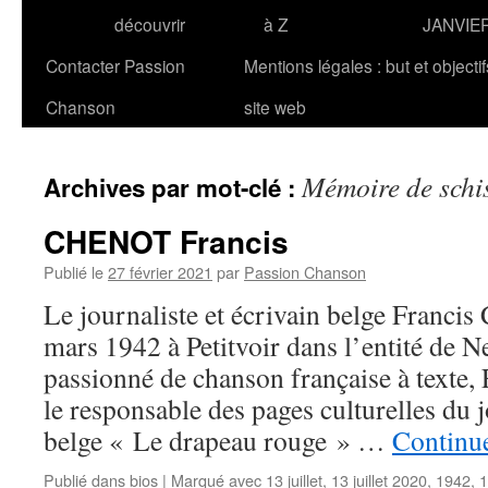
découvrir
à Z
JANVIE
Contacter Passion
Mentions légales : but et objecti
Chanson
site web
Mémoire de schi
Archives par mot-clé :
CHENOT Francis
Publié le
27 février 2021
par
Passion Chanson
Le journaliste et écrivain belge Franci
mars 1942 à Petitvoir dans l’entité de 
passionné de chanson française à texte,
le responsable des pages culturelles du
belge « Le drapeau rouge » …
Continue
Publié dans
bios
|
Marqué avec
13 juillet
,
13 juillet 2020
,
1942
,
1