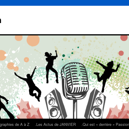
n
graphies de A à Z
.Les Actus de JANVIER
.Qui est « derrière » Passi