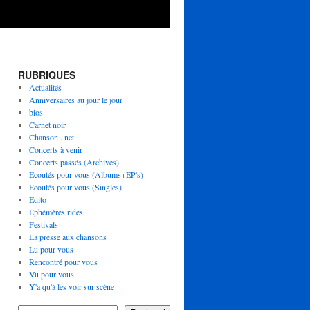
RUBRIQUES
Actualités
Anniversaires au jour le jour
bios
Carnet noir
Chanson . net
Concerts à venir
Concerts passés (Archives)
Ecoutés pour vous (Albums+EP's)
Ecoutés pour vous (Singles)
Edito
Ephémères rides
Festivals
La presse aux chansons
Lu pour vous
Rencontré pour vous
Vu pour vous
Y'a qu'à les voir sur scène