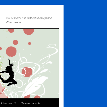
Site consacré à la chanson francophone
d’expression
on Chanson ?
Casser la voix