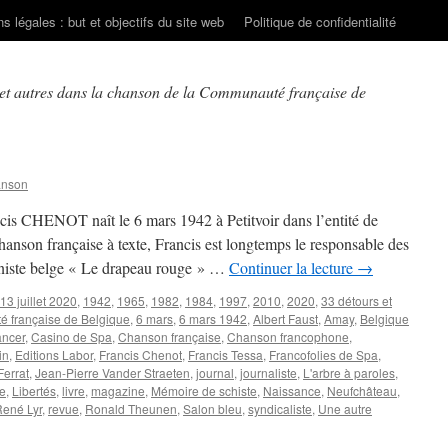
s légales : but et objectifs du site web
Politique de confidentialité
 et autres dans la chanson de la Communauté française de
anson
ancis CHENOT naît le 6 mars 1942 à Petitvoir dans l’entité de
nson française à texte, Francis est longtemps le responsable des
uniste belge « Le drapeau rouge » …
Continuer la lecture
→
13 juillet 2020
,
1942
,
1965
,
1982
,
1984
,
1997
,
2010
,
2020
,
33 détours et
é française de Belgique
,
6 mars
,
6 mars 1942
,
Albert Faust
,
Amay
,
Belgique
ancer
,
Casino de Spa
,
Chanson française
,
Chanson francophone
,
in
,
Editions Labor
,
Francis Chenot
,
Francis Tessa
,
Francofolies de Spa
,
Ferrat
,
Jean-Pierre Vander Straeten
,
journal
,
journaliste
,
L'arbre à paroles
,
e
,
Libertés
,
livre
,
magazine
,
Mémoire de schiste
,
Naissance
,
Neufchâteau
,
René Lyr
,
revue
,
Ronald Theunen
,
Salon bleu
,
syndicaliste
,
Une autre