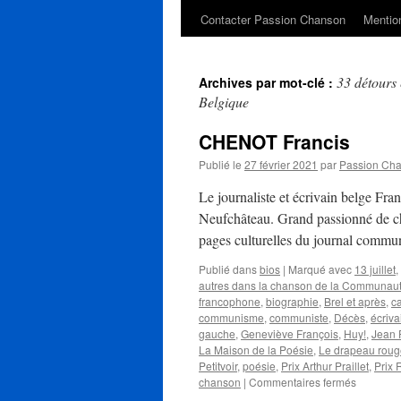
Contacter Passion Chanson
Mention
33 détours
Archives par mot-clé :
Belgique
CHENOT Francis
Publié le
27 février 2021
par
Passion Ch
Le journaliste et écrivain belge Fr
Neufchâteau. Grand passionné de cha
pages culturelles du journal comm
Publié dans
bios
|
Marqué avec
13 juillet
,
autres dans la chanson de la Communaut
francophone
,
biographie
,
Brel et après
,
c
communisme
,
communiste
,
Décès
,
écriva
gauche
,
Geneviève François
,
Huy!
,
Jean 
La Maison de la Poésie
,
Le drapeau roug
Petitvoir
,
poésie
,
Prix Arthur Praillet
,
Prix 
sur
chanson
|
Commentaires fermés
CHENOT