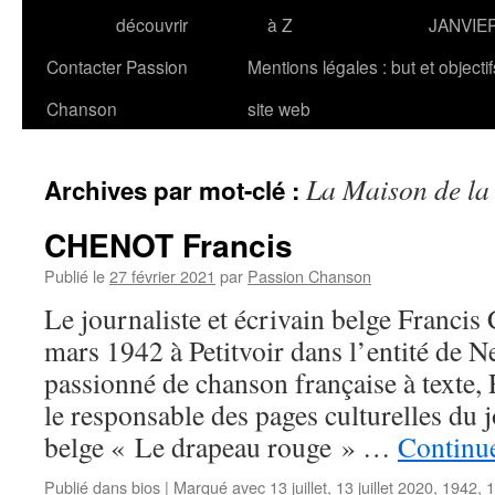
découvrir
à Z
JANVIE
Contacter Passion
Mentions légales : but et objecti
Chanson
site web
La Maison de la
Archives par mot-clé :
CHENOT Francis
Publié le
27 février 2021
par
Passion Chanson
Le journaliste et écrivain belge Franci
mars 1942 à Petitvoir dans l’entité de 
passionné de chanson française à texte,
le responsable des pages culturelles du
belge « Le drapeau rouge » …
Continue
Publié dans
bios
|
Marqué avec
13 juillet
,
13 juillet 2020
,
1942
,
1