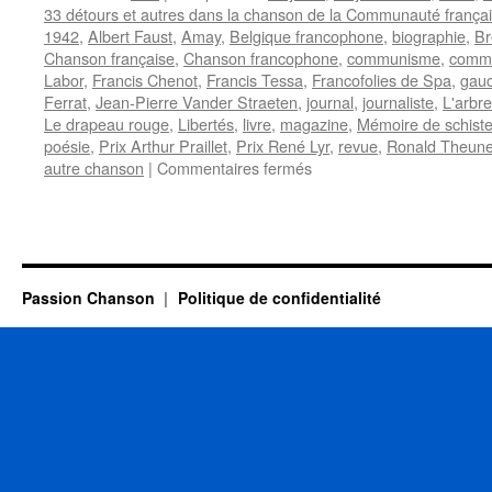
33 détours et autres dans la chanson de la Communauté frança
1942
,
Albert Faust
,
Amay
,
Belgique francophone
,
biographie
,
Br
Chanson française
,
Chanson francophone
,
communisme
,
commu
Labor
,
Francis Chenot
,
Francis Tessa
,
Francofolies de Spa
,
gau
Ferrat
,
Jean-Pierre Vander Straeten
,
journal
,
journaliste
,
L'arbre
Le drapeau rouge
,
Libertés
,
livre
,
magazine
,
Mémoire de schist
poésie
,
Prix Arthur Praillet
,
Prix René Lyr
,
revue
,
Ronald Theun
sur
autre chanson
|
Commentaires fermés
CHENOT
Francis
Passion Chanson
Politique de confidentialité