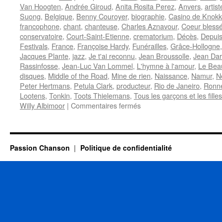
Van Hoogten
,
Andrée Giroud
,
Anita Rosita Perez
,
Anvers
,
artis
Suong
,
Belgique
,
Benny Couroyer
,
biographie
,
Casino de Knok
francophone
,
chant
,
chanteuse
,
Charles Aznavour
,
Coeur bless
conservatoire
,
Court-Saint-Etienne
,
crematorium
,
Décès
,
Depuis
Festivals
,
France
,
Françoise Hardy
,
Funérailles
,
Grâce-Hollogne
Jacques Plante
,
jazz
,
Je t'ai reconnu
,
Jean Broussolle
,
Jean Darl
Rassinfosse
,
Jean-Luc Van Lommel
,
L'hymne à l'amour
,
Le Bea
disques
,
Middle of the Road
,
Mine de rien
,
Naissance
,
Namur
,
N
Peter Hertmans
,
Petula Clark
,
producteur
,
Rio de Janeiro
,
Ronn
Lootens
,
Tonkin
,
Toots Thielemans
,
Tous les garçons et les filles
sur
Willy Albimoor
|
Commentaires fermés
SUONG
Bébé
(Hong)
Passion Chanson
Politique de confidentialité