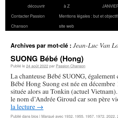
découvrir
à Z
JANVIE
Contacter Passion
Mentions légales : but et objecti
Chanson
site web
Jean-Luc Van L
Archives par mot-clé :
SUONG Bébé (Hong)
Publié le
24 août 2022
par
Passion Chanson
La chanteuse Bébé SUONG, également 
Bébé Hong Suong est née en décembre 1
située alors au Tonkin (actuel Vietnam). 
le nom d’Andrée Giroud car son père v
la lecture
→
Publié dans
bios
|
Marqué avec
1932
,
1955
,
1957
,
1972
,
2022
,