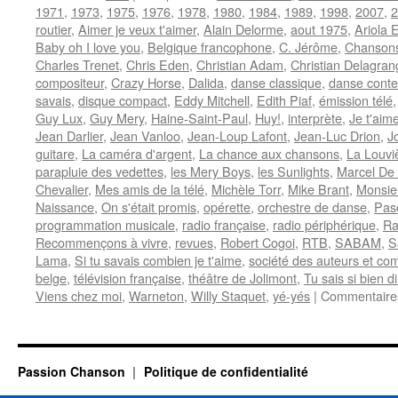
1971
,
1973
,
1975
,
1976
,
1978
,
1980
,
1984
,
1989
,
1998
,
2007
,
2
routier
,
Aimer je veux t'aimer
,
Alain Delorme
,
aout 1975
,
Ariola 
Baby oh I love you
,
Belgique francophone
,
C. Jérôme
,
Chansons
Charles Trenet
,
Chris Eden
,
Christian Adam
,
Christian Delagran
compositeur
,
Crazy Horse
,
Dalida
,
danse classique
,
danse cont
savais
,
disque compact
,
Eddy Mitchell
,
Edith Piaf
,
émission télé
Guy Lux
,
Guy Mery
,
Haine-Saint-Paul
,
Huy!
,
interprète
,
Je t'aim
Jean Darlier
,
Jean Vanloo
,
Jean-Loup Lafont
,
Jean-Luc Drion
,
J
guitare
,
La caméra d'argent
,
La chance aux chansons
,
La Louvi
parapluie des vedettes
,
les Mery Boys
,
les Sunlights
,
Marcel De 
Chevalier
,
Mes amis de la télé
,
Michèle Torr
,
Mike Brant
,
Monsie
Naissance
,
On s'était promis
,
opérette
,
orchestre de danse
,
Pas
programmation musicale
,
radio française
,
radio périphérique
,
Ra
Recommençons à vivre
,
revues
,
Robert Cogoi
,
RTB
,
SABAM
,
S
Lama
,
Si tu savais combien je t'aime
,
société des auteurs et co
belge
,
télévision française
,
théâtre de Jolimont
,
Tu sais si bien di
Viens chez moi
,
Warneton
,
Willy Staquet
,
yé-yés
|
Commentaire
Passion Chanson
Politique de confidentialité