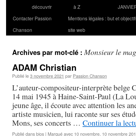
découvrir
à Z
JANVIE
Contacter Passion
Mentions légales : but et objecti
Chanson
site web
Monsieur le mag
Archives par mot-clé :
ADAM Christian
Publié le
3 novembre 2021
par
Passion Chanson
L’auteur-compositeur-interprète belge 
14 mai 1945 à Haine-Saint-Paul (La Lou
jeune âge, il écoute avec attention les a
artiste musicien, lui raconte sur ses étu
Mons, ses concerts …
Continuer la lec
Publié dans
bios
|
Marqué avec
10 novembre
,
10 novembre 20