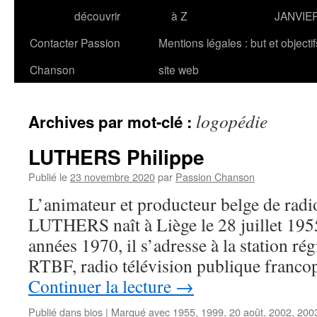
découvrir
à Z
JANVIE
Contacter Passion
Mentions légales : but et objecti
Chanson
site web
logopédie
Archives par mot-clé :
LUTHERS Philippe
Publié le
23 novembre 2020
par
Passion Chanson
L’animateur et producteur belge de radio
LUTHERS naît à Liège le 28 juillet 1955
années 1970, il s’adresse à la station ré
RTBF, radio télévision publique franc
Continuer la lecture
→
Publié dans
bios
|
Marqué avec
1955
,
1999
,
20 août
,
2002
,
200