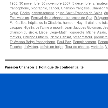
1955
,
30 novembre
,
30 novembre 2007
,
5 décembre
,
animateur
francophone
,
biographie
,
cancer
,
Chanson française
,
Chanson f
pique
,
Décès
,
divertissement
,
église Saint-François de Sales
,
ém
Festival d'art
,
Festival de la chanson française de Spa
,
Fréquenc
Funérailles
,
hôpital de la Citadelle
,
humour
,
Huy!
,
Il était une fois
Jacques Higelin
,
Je l'aime à mourir
,
Jean-Jacques Goldman
,
Jea
chanson du siècle
,
Liège
,
Liège-Matin
,
logopédie
,
Michel Azaïs
,
métiers
,
Philippe Luthers
,
Pierre Rapsat
,
présentateur
,
producte
Télévision Belge francophone
,
Raul Paz
,
Remplacement
,
Renau
Taloche
,
télévision
,
télévision belge
,
Tour de chance
,
variétés
,
V
Passion Chanson
Politique de confidentialité