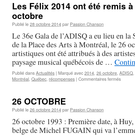
Les Félix 2014 ont été remis à
octobre
Publié le
28 octobre 2014
par
Passion Chanson
Le 36e Gala de l’ADISQ a eu lieu en la S
de la Place des Arts à Montréal, le 26 o
artistiques ont été attribués à des artist
paysage musical québécois de …
Contin
Publié dans
Actualités
|
Marqué avec
2014
,
26 octobre
,
ADISQ
sur
Montréal
,
Québec
,
récompenses
|
Commentaires fermés
Les
Félix
2014
26 OCTOBRE
ont
été
Publié le
26 octobre 2014
par
Passion Chanson
remis
26 octobre 1993 : Première date, à Huy
à
Montré
belge de Michel FUGAIN qui va l’emme
ce