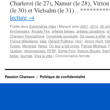
Charleroi (le 27), Namur (le 28), Virton
26
octobre
(le 30) et Vielsalm (le 31). . ********
lecture
→
Publié dans
Ephémères rides
|
Marqué avec
2001
,
2014
,
26 oct
Anniversaire
,
Arcade Fire
,
artistes belges
,
artistes canadiens
,
ar
Chanson francophone
,
Conviviale poursuite
,
De cause à effet
,
é
France télévisions
,
gala
,
Gérard Pullicino
,
Huy!
,
Jimmy Hunt
,
Klô
Fugain
,
Montréal
,
Nagui
,
On leur a fait croire
,
Patrice Michaud
,
P
Québec
,
récompenses
,
RTBF
,
Serge Fiori
,
Soeurs Boulay
,
Star
sur
belge
,
tournée
,
Viva la vida
|
Commentaires fermés
26
OCTOBRE
Passion Chanson
Politique de confidentialité