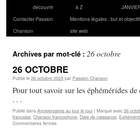
découvrir
à Z
JANVIE
Contacter Passion
Mentions légales : but et objecti
Chanson
site web
26 octobre
Archives par mot-clé :
26 OCTOBRE
Publié le
26 octobre 2025
par
Passion Chanson
Pour tout savoir sur les éphémérides 
. . .
Publié dans
Anniversaires au jour le jour
|
Marqué avec
26 octo
française
,
Chanson francophone
,
Date de naissance
,
Ephéméri
sur
Commentaires fermés
26
OCTOBRE