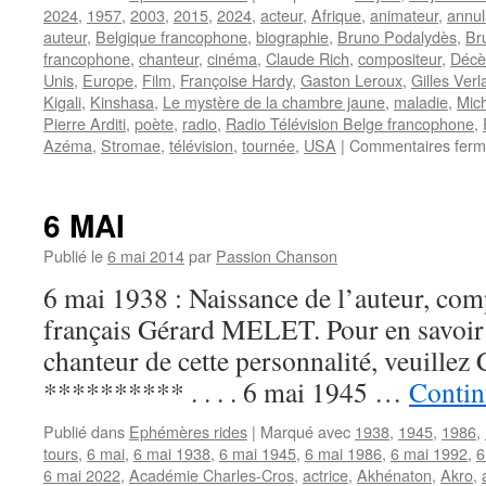
2024
,
1957
,
2003
,
2015
,
2024
,
acteur
,
Afrique
,
animateur
,
annul
auteur
,
Belgique francophone
,
biographie
,
Bruno Podalydès
,
Br
francophone
,
chanteur
,
cinéma
,
Claude Rich
,
compositeur
,
Décè
Unis
,
Europe
,
Film
,
Françoise Hardy
,
Gaston Leroux
,
Gilles Verl
Kigali
,
Kinshasa
,
Le mystère de la chambre jaune
,
maladie
,
Mic
Pierre Arditi
,
poète
,
radio
,
Radio Télévision Belge francophone
,
Azéma
,
Stromae
,
télévision
,
tournée
,
USA
|
Commentaires fer
6 MAI
Publié le
6 mai 2014
par
Passion Chanson
6 mai 1938 : Naissance de l’auteur, comp
français Gérard MELET. Pour en savoir p
chanteur de cette personnalité, veuillez 
********** . . . . 6 mai 1945 …
Contin
Publié dans
Ephémères rides
|
Marqué avec
1938
,
1945
,
1986
,
tours
,
6 mai
,
6 mai 1938
,
6 mai 1945
,
6 mai 1986
,
6 mai 1992
,
6
6 mai 2022
,
Académie Charles-Cros
,
actrice
,
Akhénaton
,
Akro
,