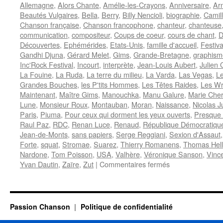
Allemagne
,
Alors Chante
,
Amélie-les-Crayons
,
Anniversaire
,
Ar
Beautés Vulgaires
,
Bella
,
Berry
,
Billy Nencioli
,
biographie
,
Camil
Chanson française
,
Chanson francophone
,
chanteur
,
chanteuse
communication
,
compositeur
,
Coups de coeur
,
cours de chant
,
D
Découvertes
,
Ephémérides
,
Etats-Unis
,
famille d'accueil
,
Festiva
Gandhi Djuna
,
Gérard Melet
,
Gims
,
Grande-Bretagne
,
graphism
Inc'Rock Festival
,
Incourt
,
interprète
,
Jean-Louis Aubert
,
Julien 
La Fouine
,
La Ruda
,
La terre du milieu
,
La Varda
,
Las Vegas
,
L
Grandes Bouches
,
les P'tits Hommes
,
Les Têtes Raides
,
Les Wr
Maintenant
,
Maître Gims
,
Manouchka
,
Manu Galure
,
Marie Cher
Lune
,
Monsieur Roux
,
Montauban
,
Moran
,
Naissance
,
Nicolas J
Paris
,
Piuma
,
Pour ceux qui dorment les yeux ouverts
,
Presque
Raul Paz
,
RDC
,
Renan Luce
,
Renaud
,
République Démocratiqu
Jean-de-Monts
,
sans papiers
,
Serge Reggiani
,
Sexion d'Assaut
Forte
,
squat
,
Stromae
,
Suarez
,
Thierry Romanens
,
Thomas Hel
Nardone
,
Tom Poisson
,
USA
,
Valhère
,
Véronique Sanson
,
Vinc
sur
Yvan Dautin
,
Zaïre
,
Zut
|
Commentaires fermés
6
MAI
Passion Chanson
Politique de confidentialité