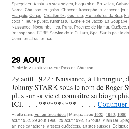
Spiegeleer
,
Ariola
,
artistes belges
,
biographie
,
Bruxelles
,
Cabare
Norac
,
Chanson française
,
Chanson francophone
,
chanson jeun
Français
,
Congo
,
Création 94
,
ébéniste
,
Francofolies de Spa
,
Fr
copain
,
jeune public
,
Kinshasa
,
l'Echelle de Jacob
,
La Soupape
Naissance
,
Noctambulines
,
Paris
,
Province de Namur
,
Québec
,
francophone
,
RTBF
,
Service de la Culture
,
Spa
,
Sur la pointe d
sur
Commentaires fermés
GIBUS
29 AOUT
Publié le
29 août 2014
par
Passion Chanson
29 août 1922 : Naissance, à Huningue, d
Johnny STARK sous le nom de Roger Sta
plus sur sa vie et connaître sa biograp
ICI. . . . . ********** . . . …
Continuer 
Publié dans
Ephémères rides
|
Marqué avec
1922
,
1952
,
1960
,
août 1952
,
29 août 1960
,
29 août 1992
,
45-tours
,
Alain De Spie
artistes canadiens
,
artistes québécois
,
artistes suisses
,
Belgique