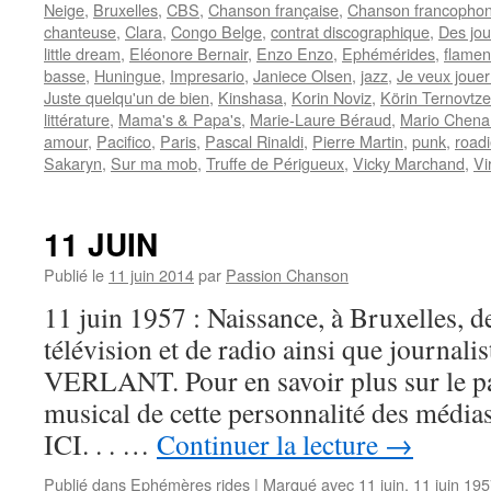
Neige
,
Bruxelles
,
CBS
,
Chanson française
,
Chanson francopho
chanteuse
,
Clara
,
Congo Belge
,
contrat discographique
,
Des jou
little dream
,
Eléonore Bernair
,
Enzo Enzo
,
Ephémérides
,
flamen
basse
,
Huningue
,
Impresario
,
Janiece Olsen
,
jazz
,
Je veux jouer
Juste quelqu'un de bien
,
Kinshasa
,
Korin Noviz
,
Körin Ternovtze
littérature
,
Mama's & Papa's
,
Marie-Laure Béraud
,
Mario Chena
amour
,
Pacifico
,
Paris
,
Pascal Rinaldi
,
Pierre Martin
,
punk
,
road
Sakaryn
,
Sur ma mob
,
Truffe de Périgueux
,
Vicky Marchand
,
Vi
11 JUIN
Publié le
11 juin 2014
par
Passion Chanson
11 juin 1957 : Naissance, à Bruxelles, d
télévision et de radio ainsi que journalis
VERLANT. Pour en savoir plus sur le par
musical de cette personnalité des médi
ICI. . . …
Continuer la lecture
→
Publié dans
Ephémères rides
|
Marqué avec
11 juin
,
11 juin 19