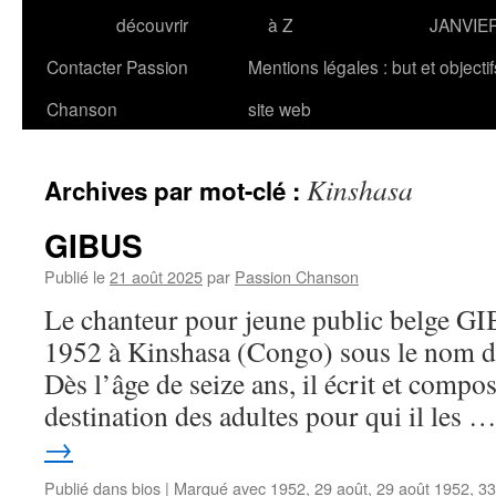
découvrir
à Z
JANVIE
Contacter Passion
Mentions légales : but et objecti
Chanson
site web
Kinshasa
Archives par mot-clé :
GIBUS
Publié le
21 août 2025
par
Passion Chanson
Le chanteur pour jeune public belge GI
1952 à Kinshasa (Congo) sous le nom d’
Dès l’âge de seize ans, il écrit et compo
destination des adultes pour qui il les 
→
Publié dans
bios
|
Marqué avec
1952
,
29 août
,
29 août 1952
,
33