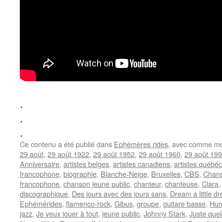
.
.
.
Ce contenu a été publié dans
Ephémères rides
, avec comme mo
29 août
,
29 août 1922
,
29 août 1952
,
29 août 1960
,
29 août 19
Anniversaire
,
artistes belges
,
artistes canadiens
,
artistes québéc
francophone
,
biographie
,
Blanche-Neige
,
Bruxelles
,
CBS
,
Chans
francophone
,
chanson jeune public
,
chanteur
,
chanteuse
,
Clara
discographique
,
Des jours avec des jours sans
,
Dream a little d
Ephémérides
,
flamenco-rock
,
Gibus
,
groupe
,
guitare basse
,
Hun
jazz
,
Je veux jouer à tout
,
jeune public
,
Johnny Stark
,
Juste quel