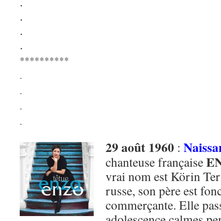
.
.
.
.
**********
.
.
.
.
29 août 1960
Naissa
:
E
chanteuse française
vrai nom est Körin Ter
russe, son père est fon
commerçante. Elle pass
adolescence calmes pen