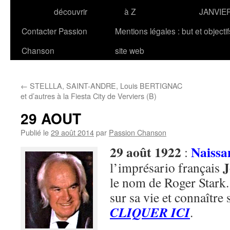
découvrir
à Z
JANVIE
Contacter Passion
Mentions légales : but et objecti
Chanson
site web
←
STELLLA, SAINT-ANDRE, Louis BERTIGNAC
et d’autres à la Fiesta City de Verviers (B)
29 AOUT
Publié le
29 août 2014
par
Passion Chanson
29 août 1922
Naissa
:
l’imprésario français
le nom de Roger Stark.
sur sa vie et connaître 
CLIQUER ICI
.
.