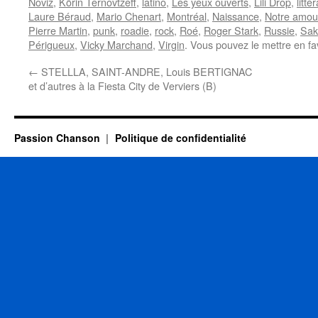
Noviz
,
Körin Ternovtzeff
,
latino
,
Les yeux ouverts
,
Lili Drop
,
litté
Laure Béraud
,
Mario Chenart
,
Montréal
,
Naissance
,
Notre amou
Pierre Martin
,
punk
,
roadie
,
rock
,
Roé
,
Roger Stark
,
Russie
,
Sak
Périgueux
,
Vicky Marchand
,
Virgin
. Vous pouvez le mettre en f
←
STELLLA, SAINT-ANDRE, Louis BERTIGNAC
et d’autres à la Fiesta City de Verviers (B)
Passion Chanson
Politique de confidentialité