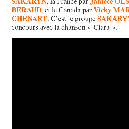
SAKARYN
Janiece OL
, la France par
BERAUD
Vicky M
, et le Canada par
CHENART
SAKARY
. C’est le groupe
concours avec la chanson « Clara ».