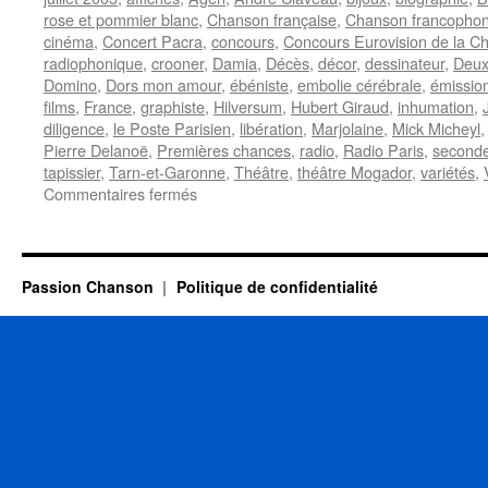
rose et pommier blanc
,
Chanson française
,
Chanson francopho
cinéma
,
Concert Pacra
,
concours
,
Concours Eurovision de la C
radiophonique
,
crooner
,
Damia
,
Décès
,
décor
,
dessinateur
,
Deux
Domino
,
Dors mon amour
,
ébéniste
,
embolie cérébrale
,
émission
films
,
France
,
graphiste
,
Hilversum
,
Hubert Giraud
,
inhumation
,
diligence
,
le Poste Parisien
,
libération
,
Marjolaine
,
Mick Micheyl
Pierre Delanoë
,
Premières chances
,
radio
,
Radio Paris
,
seconde
tapissier
,
Tarn-et-Garonne
,
Théâtre
,
théâtre Mogador
,
variétés
,
sur
Commentaires fermés
CLAVEAU
André
Passion Chanson
Politique de confidentialité