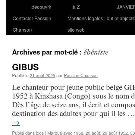
découvrir
à Z
JANVIE
Contacter Passion
Mentions légales : but et objecti
Chanson
site web
ébéniste
Archives par mot-clé :
GIBUS
Publié le
21 août 2025
par
Passion Chanson
Le chanteur pour jeune public belge GI
1952 à Kinshasa (Congo) sous le nom d’
Dès l’âge de seize ans, il écrit et compo
destination des adultes pour qui il les 
→
Publié dans
bios
|
Marqué avec
1952
,
29 août
,
29 août 1952
,
33