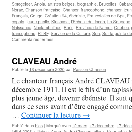
Spiegeleer
,
Ariola
,
artistes belges
,
biographie
,
Bruxelles
,
Cabare
Norac
,
Chanson française
,
Chanson francophone
,
chanson jeun
Français
,
Congo
,
Création 94
,
ébéniste
,
Francofolies de Spa
,
Fr
copain
,
jeune public
,
Kinshasa
,
l'Echelle de Jacob
,
La Soupape
Naissance
,
Noctambulines
,
Paris
,
Province de Namur
,
Québec
,
francophone
,
RTBF
,
Service de la Culture
,
Spa
,
Sur la pointe d
sur
Commentaires fermés
GIBUS
CLAVEAU André
Publié le
13 décembre 2020
par
Passion Chanson
Le chanteur français André CLAVEAU na
décembre 1911. Il est le fils d’un tapissi
plus jeune âge, devenir ébéniste. Il suit
dans ce sens avant d’être engagé comme 
…
Continuer la lecture
→
Publié dans
bios
|
Marqué avec
12 mars
,
17 décembre
,
17 déc
juillet 2003
,
affiches
,
Agen
,
André Claveau
,
bijoux
,
biographie
,
B