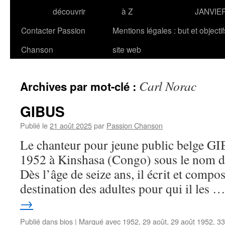
découvrir
à Z
JANVIE
Contacter Passion
Mentions légales : but et objecti
Chanson
site web
Carl Norac
Archives par mot-clé :
GIBUS
Publié le
21 août 2025
par
Passion Chanson
Le chanteur pour jeune public belge GI
1952 à Kinshasa (Congo) sous le nom d’
Dès l’âge de seize ans, il écrit et compo
destination des adultes pour qui il les 
→
Publié dans
bios
|
Marqué avec
1952
,
29 août
,
29 août 1952
,
33