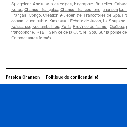
Spiegeleer
,
Ariola
,
artistes belges
,
biographie
,
Bruxelles
,
Cabare
Norac
,
Chanson française
,
Chanson francophone
,
chanson jeun
Français
,
Congo
,
Création 94
,
ébéniste
,
Francofolies de Spa
,
Fr
copain
,
jeune public
,
Kinshasa
,
l'Echelle de Jacob
,
La Soupape
Naissance
,
Noctambulines
,
Paris
,
Province de Namur
,
Québec
,
francophone
,
RTBF
,
Service de la Culture
,
Spa
,
Sur la pointe d
sur
Commentaires fermés
GIBUS
Passion Chanson
Politique de confidentialité