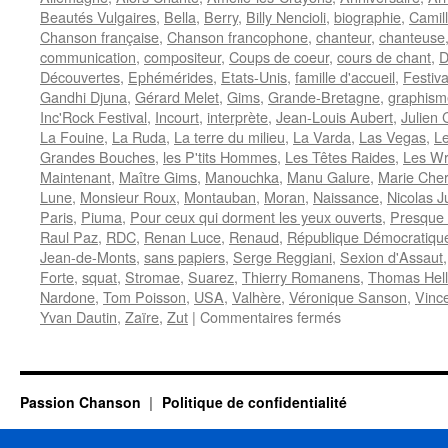
Beautés Vulgaires
,
Bella
,
Berry
,
Billy Nencioli
,
biographie
,
Camil
Chanson française
,
Chanson francophone
,
chanteur
,
chanteuse
communication
,
compositeur
,
Coups de coeur
,
cours de chant
,
D
Découvertes
,
Ephémérides
,
Etats-Unis
,
famille d'accueil
,
Festiva
Gandhi Djuna
,
Gérard Melet
,
Gims
,
Grande-Bretagne
,
graphism
Inc'Rock Festival
,
Incourt
,
interprète
,
Jean-Louis Aubert
,
Julien 
La Fouine
,
La Ruda
,
La terre du milieu
,
La Varda
,
Las Vegas
,
L
Grandes Bouches
,
les P'tits Hommes
,
Les Têtes Raides
,
Les Wr
Maintenant
,
Maître Gims
,
Manouchka
,
Manu Galure
,
Marie Cher
Lune
,
Monsieur Roux
,
Montauban
,
Moran
,
Naissance
,
Nicolas J
Paris
,
Piuma
,
Pour ceux qui dorment les yeux ouverts
,
Presque
Raul Paz
,
RDC
,
Renan Luce
,
Renaud
,
République Démocratiqu
Jean-de-Monts
,
sans papiers
,
Serge Reggiani
,
Sexion d'Assaut
Forte
,
squat
,
Stromae
,
Suarez
,
Thierry Romanens
,
Thomas Hel
Nardone
,
Tom Poisson
,
USA
,
Valhère
,
Véronique Sanson
,
Vinc
sur
Yvan Dautin
,
Zaïre
,
Zut
|
Commentaires fermés
6
MAI
Passion Chanson
Politique de confidentialité