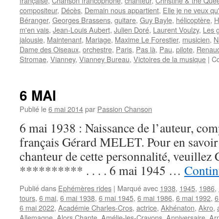
française
,
Chanson francophone
,
chanteur
,
Christine & the Que
compositeur
,
Décès
,
Demain nous appartient
,
Elle je ne veux qu'
Béranger
,
Georges Brassens
,
guitare
,
Guy Bayle
,
hélicoptère
,
H
m'en vais
,
Jean-Louis Aubert
,
Julien Doré
,
Laurent Voulzy
,
Les 
jalousie
,
Maintenant
,
Mariage
,
Maxime Le Forestier
,
musicien
,
N
Dame des Oiseaux
,
orchestre
,
Paris
,
Pas là
,
Pau
,
pilote
,
Renau
Stromae
,
Vianney
,
Vianney Bureau
,
Victoires de la musique
|
Co
6 MAI
Publié le
6 mai 2014
par
Passion Chanson
6 mai 1938 : Naissance de l’auteur, comp
français Gérard MELET. Pour en savoir p
chanteur de cette personnalité, veuillez 
********** . . . . 6 mai 1945 …
Contin
Publié dans
Ephémères rides
|
Marqué avec
1938
,
1945
,
1986
,
tours
,
6 mai
,
6 mai 1938
,
6 mai 1945
,
6 mai 1986
,
6 mai 1992
,
6
6 mai 2022
,
Académie Charles-Cros
,
actrice
,
Akhénaton
,
Akro
,
Allemagne
,
Alors Chante
,
Amélie-les-Crayons
,
Anniversaire
,
Ar