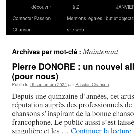
découvrir
à Z
JANVIE
Contacter Passion
Mentions légales : but et objecti
Chanson
site web
Maintenant
Archives par mot-clé :
Pierre DONORE : un nouvel alb
(pour nous)
Publié le
19 septembre 2022
par
Passion Chanson
Depuis une quinzaine d’années, cet artis
réputation auprès des professionnels de
chansons s’inspirant de la bonne chans
francophone. Le public aussi s’est laissé
singulière et les …
Continuer la lecture