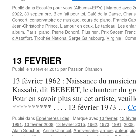
Publié dans
Ecoutés pour vous (Albums+EP's)
|
Marqué avec
2
2022
,
30 septembre
,
Bien fait pour toi
,
Café de la Danse
,
Chanso
Concert
,
conservatoire de musique
,
cours de piano
,
Francis Cab
Jean-Christophe Prince
,
L'amour en deux
,
Le tableau
,
Les enfa
album
,
Paris
,
piano
,
Pierre Donoré
,
Plus rien
,
Prix Sacem Franc
d'Astaffort
,
Trophée National Serge Gainsbourg
,
Virginie
|
Comm
13 FEVRIER
Publié le
13 février 2015
par
Passion Chanson
13 février 1962 : Naissance du musicien
Kassabi, dit BEBERT, le chanteur du
Pour en savoir plus sur cet artiste, veuil
********** . . . . 13 février 1973 …
Co
Publié dans
Ephémères rides
|
Marqué avec
13 février
,
13 févri
1991
,
13 février 2008
,
13 février 2015
,
1962
,
1973
,
1991
,
2008
,
Alain Souchon
,
Annie Chancel
,
Anniversaire
,
armée
,
auteur
,
bio