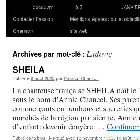
découvrir
à Z
JANVIE
Contacter Passion
Mentions légales : but et objecti
Chanson
site web
Ludovic
Archives par mot-clé :
SHEILA
Publié le
8 août 2025
par
Passion Chanson
La chanteuse française SHEILA naît le 
sous le nom d’Annie Chancel. Ses paren
commerçants en bonbons et sucreries qu
marchés de la région parisienne. Annie 
d’enfant: devenir écuyère. …
Continuer 
Publié dans
bios
|
Marqué avec
13 novembre 1962
,
16 août
,
16