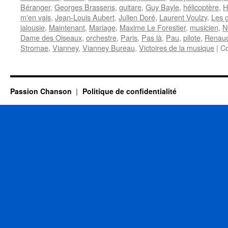
Béranger
,
Georges Brassens
,
guitare
,
Guy Bayle
,
hélicoptère
,
H
m'en vais
,
Jean-Louis Aubert
,
Julien Doré
,
Laurent Voulzy
,
Les 
jalousie
,
Maintenant
,
Mariage
,
Maxime Le Forestier
,
musicien
,
N
Dame des Oiseaux
,
orchestre
,
Paris
,
Pas là
,
Pau
,
pilote
,
Renau
Stromae
,
Vianney
,
Vianney Bureau
,
Victoires de la musique
|
Co
Passion Chanson
Politique de confidentialité