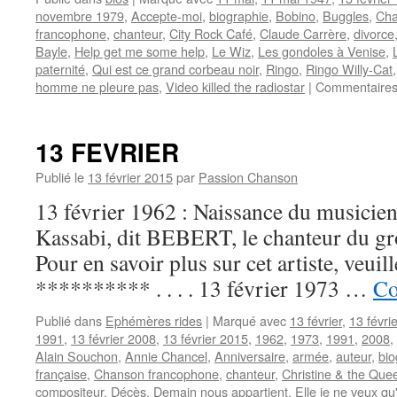
novembre 1979
,
Accepte-moi
,
biographie
,
Bobino
,
Buggles
,
Cha
francophone
,
chanteur
,
City Rock Café
,
Claude Carrère
,
divorce
Bayle
,
Help get me some help
,
Le Wiz
,
Les gondoles à Venise
,
paternité
,
Qui est ce grand corbeau noir
,
Ringo
,
Ringo Willy-Cat
homme ne pleure pas
,
Video killed the radiostar
|
Commentaires
13 FEVRIER
Publié le
13 février 2015
par
Passion Chanson
13 février 1962 : Naissance du musicien
Kassabi, dit BEBERT, le chanteur du
Pour en savoir plus sur cet artiste, veuil
********** . . . . 13 février 1973 …
Co
Publié dans
Ephémères rides
|
Marqué avec
13 février
,
13 févri
1991
,
13 février 2008
,
13 février 2015
,
1962
,
1973
,
1991
,
2008
,
Alain Souchon
,
Annie Chancel
,
Anniversaire
,
armée
,
auteur
,
bio
française
,
Chanson francophone
,
chanteur
,
Christine & the Que
compositeur
,
Décès
,
Demain nous appartient
,
Elle je ne veux qu'