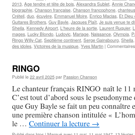
2013
,
Age tendre et tête de bois
,
Alexandra Sublet
,
Annie Chan
biographie
,
Chanson française
,
Chanson francophone
,
chanteu
Créteil
,
duo
,
écuyère
,
Emmanuel Moire
,
Enrico Macias
,
Et Dieu 
Guitares Brothers
,
Guy Bayle
,
Jacques Plaît
,
Je suis venue te di
Sheila
,
Kennedy Airport
,
L'heure de la sortie
,
Laurent Ruquier
,
L
mages
,
Lucky Blondo
,
Ludovic
,
Mariage
,
Naissance
,
Olympia
,
P
Ringo Willy-Cat
,
Septième continent
,
Serge Gainsbourg
,
Sheila
des idoles
,
Victoires de la musique
,
Yves Martin
|
Commentaires
RINGO
Publié le
22 avril 2025
par
Passion Chanson
Le chanteur français RINGO naît le 11
C’est tout d’abord sous le pseudonyme 
que Guy Bayle se fait un peu connaître 
une première chanson intitulée « L’hom
le …
Continuer la lecture
→
Publié dans
bios
|
Marqué avec
11 mai
,
11 mai 1947
,
13 février