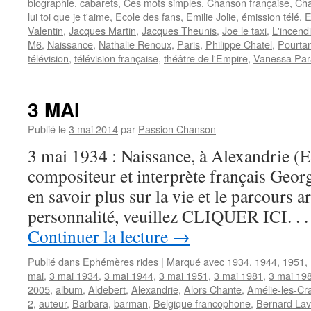
biographie
,
cabarets
,
Ces mots simples
,
Chanson française
,
Cha
lui toi que je t'aime
,
Ecole des fans
,
Emilie Jolie
,
émission télé
,
E
Valentin
,
Jacques Martin
,
Jacques Theunis
,
Joe le taxi
,
L'incend
M6
,
Naissance
,
Nathalie Renoux
,
Paris
,
Philippe Chatel
,
Pourta
télévision
,
télévision française
,
théâtre de l'Empire
,
Vanessa Par
3 MAI
Publié le
3 mai 2014
par
Passion Chanson
3 mai 1934 : Naissance, à Alexandrie (Eg
compositeur et interprète français G
en savoir plus sur la vie et le parcours ar
personnalité, veuillez CLIQUER ICI. . .
Continuer la lecture
→
Publié dans
Ephémères rides
|
Marqué avec
1934
,
1944
,
1951
,
mai
,
3 mai 1934
,
3 mai 1944
,
3 mai 1951
,
3 mai 1981
,
3 mai 19
2005
,
album
,
Aldebert
,
Alexandrie
,
Alors Chante
,
Amélie-les-Cr
2
,
auteur
,
Barbara
,
barman
,
Belgique francophone
,
Bernard Lavi