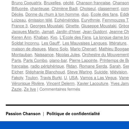
Bruno Coquatrix
,
Bruxelles
,
cécité
,
Chanson française
,
Chanson
Bifluorée
,
chanteuse
,
Chimène Badi
,
Choiseul
,
classement
,
comp
Décès
,
Donne du rhum à ton homme
,
duo
,
Ecole des fans
,
Eddi
Loizeau
,
émission télé
,
Ephémérides
,
Eurythmie
,
Femmouzes T
France 3
,
Georges Moustaki
,
Ginette
,
Giuseppe Moustaki
,
Grèc
Jacques Martin
,
Jamait
,
Jardin d'hiver
,
Jean Guidoni
,
Jeanne Ch
Keren Ann
,
Khaban
,
Kyo
,
L'Ecole des Fans
,
La longue dame br
Soldat Inconnu
,
Les Gauff'
,
Les Mauvaises Langues
,
littérature
,
maison de disques
,
Mano Solo
,
Mario Chenart
,
Mathieu Boogae
Montauban
,
Naissance
,
Nicolas Jules
,
Orchestre du Mouvement
Paris
,
Paris Combo
,
piano-bar
,
Pierre Lapointe
,
Printemps de B
française
,
radio périphérique
,
Ridan
,
Romane Serda
,
Sarah
,
Se
Eicher
,
Stéphanie Blanchoud
,
Steve Waring
,
Suicide
,
télévision
Fakoly
,
Toulon
,
Travis Burki
,
U
,
USA
,
Vamos a Las Vegus
,
Vane
Véronique Rivière
,
Vincent Delerm
,
Xavier Lacouture
,
Yves Jama
sur
Zazie
,
Ze live
|
Commentaires fermés
3
MAI
Passion Chanson
Politique de confidentialité