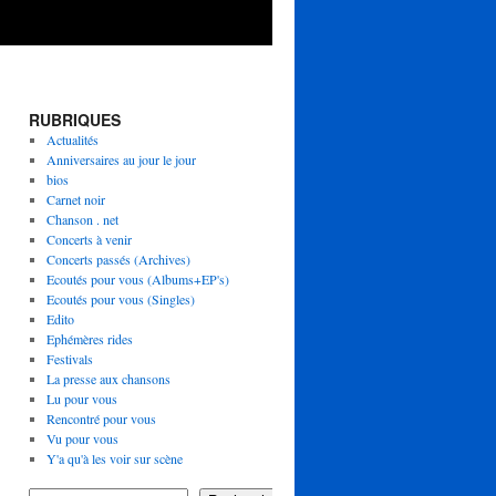
RUBRIQUES
Actualités
Anniversaires au jour le jour
bios
Carnet noir
Chanson . net
Concerts à venir
Concerts passés (Archives)
Ecoutés pour vous (Albums+EP's)
Ecoutés pour vous (Singles)
Edito
Ephémères rides
Festivals
La presse aux chansons
Lu pour vous
Rencontré pour vous
Vu pour vous
Y'a qu'à les voir sur scène