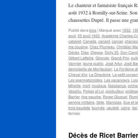
Le chanteur et fantaisiste français 
août 1932 à Romilly-sur-Seine. Son p
chaussettes Dupré. Il passe une gr
Publié dans
bios
|
Marqué avec
1932
,
19
août
,
25 août 1932
,
Académie Charles-C
cabaret
,
Canada
,
canard
,
cancer
,
chanso
ma cousine
,
Chez Plumeau
,
Christian Ma
Décès
,
Dias
,
Dieppe
,
Dolly 25
,
Don Camil
Gilbert Laffaille
,
Gironde
,
Grand-Prix
,
guit
Vannier
,
jeune public
,
José Artur
,
José Ba
demoiselle de Montauban
,
La Fontaine d
Cheval d'or
,
Le Directoire
,
Le petit conser
Les spermatozoïdes
,
Les vacanciers
,
Lyo
Mireille
,
mort
,
musique
,
Naissance
,
orches
Vassiliu
,
Polper et Lyl
,
producteur
,
profess
Barrier
,
rive gauche
,
Roger Gicquel
,
Romil
service militaire
,
Sète
,
Stanislas
,
Sue et l
trois baudets
,
tournée
,
ukulélé
,
usine
,
Val
sur
fermés
BARRIER
Ricet
Décès de Ricet Barrie