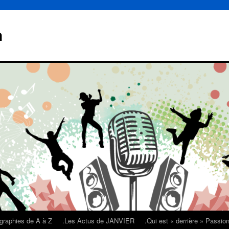
n
graphies de A à Z
.Les Actus de JANVIER
.Qui est « derrière » Passi