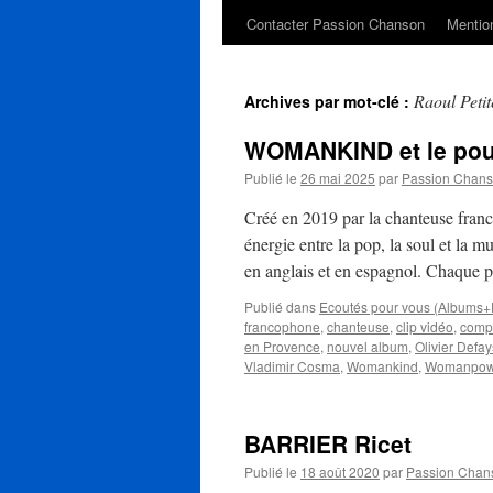
Contacter Passion Chanson
Mention
Raoul Petit
Archives par mot-clé :
WOMANKIND et le pouv
Publié le
26 mai 2025
par
Passion Chan
Créé en 2019 par la chanteuse fran
énergie entre la pop, la soul et la m
en anglais et en espagnol. Chaque
Publié dans
Ecoutés pour vous (Albums+
francophone
,
chanteuse
,
clip vidéo
,
compo
en Provence
,
nouvel album
,
Olivier Defay
Vladimir Cosma
,
Womankind
,
Womanpowe
BARRIER Ricet
Publié le
18 août 2020
par
Passion Chan