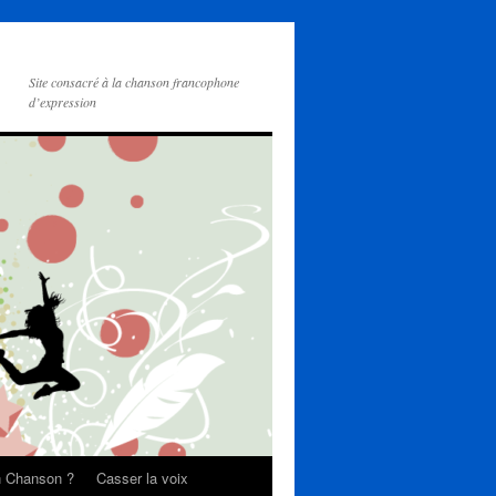
Site consacré à la chanson francophone
d’expression
on Chanson ?
Casser la voix