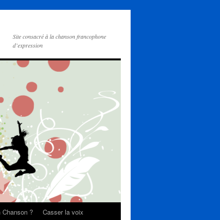
Site consacré à la chanson francophone
d’expression
on Chanson ?
Casser la voix