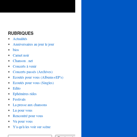
RUBRIQUES
Actualités
Anniversaires au jour le jour
bios
Carnet noir
Chanson . net
Concerts à venir
Concerts passés (Archives)
Ecoutés pour vous (Albums+EP's)
Ecoutés pour vous (Singles)
Edito
Ephémères rides
Festivals
La presse aux chansons
Lu pour vous
Rencontré pour vous
Vu pour vous
Y'a qu'à les voir sur scène