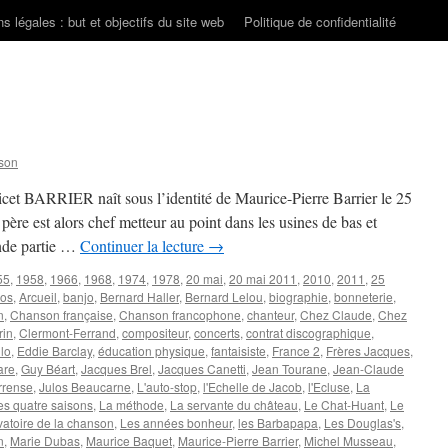
s légales : but et objectifs du site web
Politique de confidentialité
son
Ricet BARRIER naît sous l’identité de Maurice-Pierre Barrier le 25
ère est alors chef metteur au point dans les usines de bas et
ande partie …
Continuer la lecture
→
55
,
1958
,
1966
,
1968
,
1974
,
1978
,
20 mai
,
20 mai 2011
,
2010
,
2011
,
25
ros
,
Arcueil
,
banjo
,
Bernard Haller
,
Bernard Lelou
,
biographie
,
bonneterie
,
n
,
Chanson française
,
Chanson francophone
,
chanteur
,
Chez Claude
,
Chez
rin
,
Clermont-Ferrand
,
compositeur
,
concerts
,
contrat discographique
,
lo
,
Eddie Barclay
,
éducation physique
,
fantaisiste
,
France 2
,
Frères Jacques
,
are
,
Guy Béart
,
Jacques Brel
,
Jacques Canetti
,
Jean Tourane
,
Jean-Claude
rrense
,
Julos Beaucarne
,
L'auto-stop
,
l'Echelle de Jacob
,
l'Ecluse
,
La
es quatre saisons
,
La méthode
,
La servante du château
,
Le Chat-Huant
,
Le
vatoire de la chanson
,
Les années bonheur
,
les Barbapapa
,
Les Douglas's
,
n
,
Marie Dubas
,
Maurice Baquet
,
Maurice-Pierre Barrier
,
Michel Musseau
,