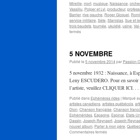
Mireille
,
mort
,
musique
,
Naissance
,
orches
Vassiliu
,
Polper et Lyl
,
producteur
,
profess
Barrier
,
rive gauche
,
Roger Gicquel
,
Romil
service militaire
,
Sète
,
Stanislas
,
Sue et l
trois baudets
,
tournée
,
ukulélé
,
usine
,
Val
sur
fermés
BARRIER
Ricet
5 NOVEMBRE
Publié le
5 novembre 2014
par
Passion 
5 novembre 1932 : Naissance, à Espi
Leny ESCUDERO. Pour en savoir plu
l’artiste, veuillez CLIQUER ICI. . 
Publié dans
Ephémères rides
|
Marqué a
artistes canadiens
,
artistes québécois
,
art
Dion
,
Chanson française
,
Chanson franc
Ephémérides
,
Espagne
,
Espinal
,
Etats-Un
Dassin
,
Joseph Reynaert
,
Joseph Reynae
nouvel album
,
Parler à mon père
,
Québe
sur
Commentaires fermés
5