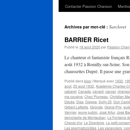
Contacter Passion Chanson
Mention
Sarcloret
Archives par mot-clé :
BARRIER Ricet
Publié le
18 août 2020
par
Passion Chan
Le chanteur et fantaisiste français 
août 1932 à Romilly-sur-Seine. Son p
chaussettes Dupré. Il passe une gr
Publié dans
bios
|
Marqué avec
1932
,
19
août
,
25 août 1932
,
Académie Charles-C
cabaret
,
Canada
,
canard
,
cancer
,
chanso
ma cousine
,
Chez Plumeau
,
Christian Ma
Décès
,
Dias
,
Dieppe
,
Dolly 25
,
Don Camil
Gilbert Laffaille
,
Gironde
,
Grand-Prix
,
guit
Vannier
,
jeune public
,
José Artur
,
José Ba
demoiselle de Montauban
,
La Fontaine d
Cheval d'or
,
Le Directoire
,
Le petit conser
Les spermatozoïdes
,
Les vacanciers
,
Lyo