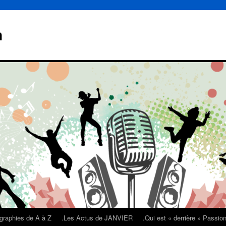
n
graphies de A à Z
.Les Actus de JANVIER
.Qui est « derrière » Passi