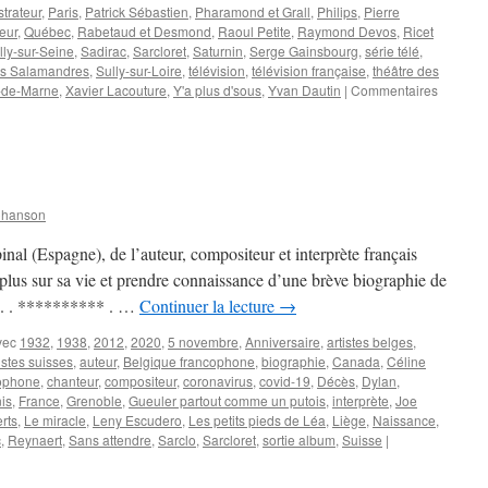
trateur
,
Paris
,
Patrick Sébastien
,
Pharamond et Grall
,
Philips
,
Pierre
eur
,
Québec
,
Rabetaud et Desmond
,
Raoul Petite
,
Raymond Devos
,
Ricet
ly-sur-Seine
,
Sadirac
,
Sarcloret
,
Saturnin
,
Serge Gainsbourg
,
série télé
,
es Salamandres
,
Sully-sur-Loire
,
télévision
,
télévision française
,
théâtre des
-de-Marne
,
Xavier Lacouture
,
Y'a plus d'sous
,
Yvan Dautin
|
Commentaires
Chanson
nal (Espagne), de l’auteur, compositeur et interprète français
s sur sa vie et prendre connaissance d’une brève biographie de
. . . ********** . …
Continuer la lecture
→
vec
1932
,
1938
,
2012
,
2020
,
5 novembre
,
Anniversaire
,
artistes belges
,
istes suisses
,
auteur
,
Belgique francophone
,
biographie
,
Canada
,
Céline
ophone
,
chanteur
,
compositeur
,
coronavirus
,
covid-19
,
Décès
,
Dylan
,
is
,
France
,
Grenoble
,
Gueuler partout comme un putois
,
interprète
,
Joe
rts
,
Le miracle
,
Leny Escudero
,
Les petits pieds de Léa
,
Liège
,
Naissance
,
c
,
Reynaert
,
Sans attendre
,
Sarclo
,
Sarcloret
,
sortie album
,
Suisse
|