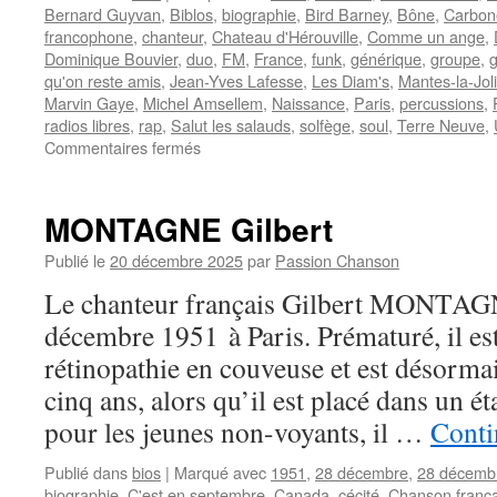
Bernard Guyvan
,
Biblos
,
biographie
,
Bird Barney
,
Bône
,
Carbon
francophone
,
chanteur
,
Chateau d'Hérouville
,
Comme un ange
,
Dominique Bouvier
,
duo
,
FM
,
France
,
funk
,
générique
,
groupe
,
g
qu'on reste amis
,
Jean-Yves Lafesse
,
Les Diam's
,
Mantes-la-Jol
Marvin Gaye
,
Michel Amsellem
,
Naissance
,
Paris
,
percussions
,
radios libres
,
rap
,
Salut les salauds
,
solfège
,
soul
,
Terre Neuve
,
sur
Commentaires fermés
BARNEY
Phil
MONTAGNE Gilbert
Publié le
20 décembre 2025
par
Passion Chanson
Le chanteur français Gilbert MONTAGN
décembre 1951 à Paris. Prématuré, il es
rétinopathie en couveuse et est désormai
cinq ans, alors qu’il est placé dans un é
pour les jeunes non-voyants, il …
Conti
Publié dans
bios
|
Marqué avec
1951
,
28 décembre
,
28 décemb
biographie
,
C'est en septembre
,
Canada
,
cécité
,
Chanson frança