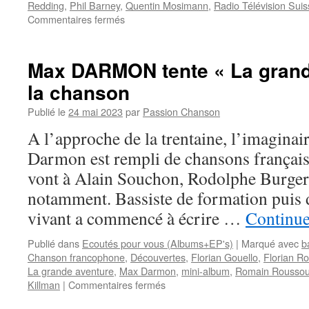
Redding
,
Phil Barney
,
Quentin Mosimann
,
Radio Télévision Suis
sur
Commentaires fermés
JONASZ
Michel
Max DARMON tente « La grand
la chanson
Publié le
24 mai 2023
par
Passion Chanson
A l’approche de la trentaine, l’imagina
Darmon est rempli de chansons français
vont à Alain Souchon, Rodolphe Burger
notamment. Bassiste de formation puis 
vivant a commencé à écrire …
Continue
Publié dans
Ecoutés pour vous (Albums+EP's)
|
Marqué avec
b
Chanson francophone
,
Découvertes
,
Florian Gouello
,
Florian Ro
La grande aventure
,
Max Darmon
,
mini-album
,
Romain Roussou
sur
Killman
|
Commentaires fermés
Max