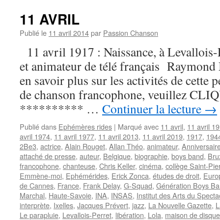
DARMON
tente
11 AVRIL
« La
grande
Publié le
11 avril 2014
par
Passion Chanson
aventure »
11 avril 1917 : Naissance, à Levallois-
de
la
et animateur de télé français Raymo
chanson
en savoir plus sur les activités de cette 
de chanson francophone, veuillez CLIQUE
********** …
Continuer la lecture
→
Publié dans
Ephémères rides
|
Marqué avec
11 avril
,
11 avril 1
avril 1974
,
11 avril 1977
,
11 avril 2013
,
11 avril 2019
,
1917
,
194
2Be3
,
actrice
,
Alain Rouget
,
Allan Théo
,
animateur
,
Anniversair
attaché de presse
,
auteur
,
Belgique
,
biographie
,
boys band
,
Bru
francophone
,
chanteuse
,
Chris Keller
,
cinéma
,
collège Saint-Pie
Emmène-moi
,
Ephémérides
,
Erick Zonca
,
études de droit
,
Euro
de Cannes
,
France
,
Frank Delay
,
G-Squad
,
Génération Boys B
Marchal
,
Haute-Savoie
,
INA
,
INSAS
,
Institut des Arts du Specta
interprète
,
Ixelles
,
Jacques Prévert
,
jazz
,
La Nouvelle Gazette
,
L
Le parapluie
,
Levallois-Perret
,
libération
,
Lola
,
maison de disque