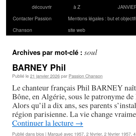
découvrir
à Z
JANVIE
Contacter Passion
Mentions légales : but et objecti
Chanson
site web
soul
Archives par mot-clé :
BARNEY Phil
Publié le
21 janvier 2026
par
Passion Chanson
Le chanteur français Phil BARNEY naît 
Bône, en Algérie, sous le patronyme de 
Alors qu’il a dix ans, ses parents s’insta
région parisienne. La vie change vraim
Continuer la lecture
→
Publié dans
bios
|
Marqué avec
1957
,
2 février
,
2 février 1957
,
4