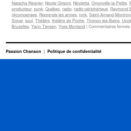
Natacha Regnier
,
Nicole Grisoni
,
Nicoletta
,
Omonville-la-Petite
,
producteur
,
punk
,
Québec
,
radio
,
radio périphérique
,
Raymond E
récompenses
,
Reprends les armes
,
rock
,
Saint-Amand-Montron
Sonar
,
soul
,
Théâtre
,
théâtre de Poche
,
Thonon-les-Bains
,
Uccl
Bruxelles
,
Yann Tiersen
,
Yves Montand
|
Commentaires fermés
Passion Chanson
Politique de confidentialité