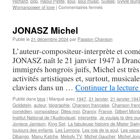
Richard
,
pop
,
Raoul Petite
,
soul
,
soul music
,
Suisse
,
Sylvie Burg
sur
Womanpower of love
|
Commentaires fermés
WOMANKIND
et
le
JONASZ Michel
pouvoir
féminin
Publié le
21 décembre 2024
par
Passion Chanson
de
L’auteur-compositeur-interprète et com
l’amour
JONASZ naît le 21 janvier 1947 à Dranc
immigrés hongrois juifs, Michel est très 
activités artistiques et, surtout, musicale
claviers dans un …
Continuer la lectur
Publié dans
bios
|
Marqué avec
1947
,
21 janvier
,
21 janvier 194
Goldstein
,
auteur
,
biographie
,
Chanson française
,
Chanson fran
comédien
,
compositeur
,
Dites-moi
,
Drancy
,
France
,
Gilbert Mon
Institut National de l'Audiovisuel
,
interprète
,
Je voulais te dire qu
Joniece Jamison
,
King Set
,
La fabuleuse histoire de Mister Swi
toujours des enfants
,
Les Lemons
,
Les rois de la soul
,
Les vacan
Dibango
,
Manu Katche
,
Melody TV
,
Michel Gaucher
,
Michel Jon