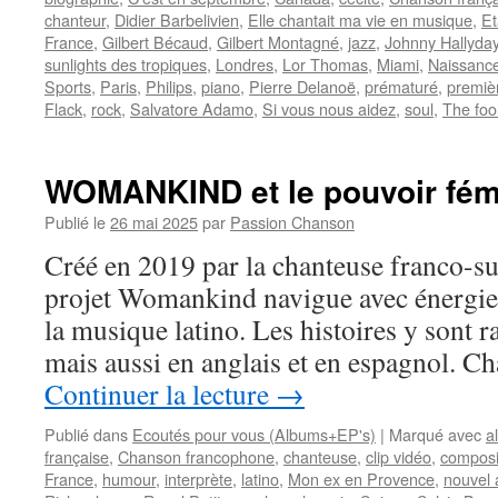
chanteur
,
Didier Barbelivien
,
Elle chantait ma vie en musique
,
Et
France
,
Gilbert Bécaud
,
Gilbert Montagné
,
jazz
,
Johnny Hallyda
sunlights des tropiques
,
Londres
,
Lor Thomas
,
Miami
,
Naissanc
Sports
,
Paris
,
Philips
,
piano
,
Pierre Delanoë
,
prématuré
,
premièr
Flack
,
rock
,
Salvatore Adamo
,
Si vous nous aidez
,
soul
,
The foo
WOMANKIND et le pouvoir fémi
Publié le
26 mai 2025
par
Passion Chanson
Créé en 2019 par la chanteuse franco-sui
projet Womankind navigue avec énergie e
la musique latino. Les histoires y sont r
mais aussi en anglais et en espagnol. 
Continuer la lecture
→
Publié dans
Ecoutés pour vous (Albums+EP's)
|
Marqué avec
a
française
,
Chanson francophone
,
chanteuse
,
clip vidéo
,
composi
France
,
humour
,
interprète
,
latino
,
Mon ex en Provence
,
nouvel