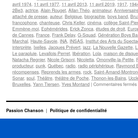
avril 1974
,
11 avril 1977
,
11 avril 2013
,
11 avril 2019
,
1917
,
194
2Be3
,
actrice
,
Alain Rouget
,
Allan Théo
,
animateur
,
Anniversair
attaché de presse
,
auteur
,
Belgique
,
biographie
,
boys band
,
Bru
francophone
,
chanteuse
,
Chris Keller
,
cinéma
,
collège Saint-Pie
Emmène-moi
,
Ephémérides
,
Erick Zonca
,
études de droit
,
Euro
de Cannes
,
France
,
Frank Delay
,
G-Squad
,
Génération Boys B
Marchal
,
Haute-Savoie
,
INA
,
INSAS
,
Institut des Arts du Specta
interprète
,
Ixelles
,
Jacques Prévert
,
jazz
,
La Nouvelle Gazette
,
L
Le parapluie
,
Levallois-Perret
,
libération
,
Lola
,
maison de disque
Natacha Regnier
,
Nicole Grisoni
,
Nicoletta
,
Omonville-la-Petite
,
producteur
,
punk
,
Québec
,
radio
,
radio périphérique
,
Raymond E
récompenses
,
Reprends les armes
,
rock
,
Saint-Amand-Montron
Sonar
,
soul
,
Théâtre
,
théâtre de Poche
,
Thonon-les-Bains
,
Uccl
Bruxelles
,
Yann Tiersen
,
Yves Montand
|
Commentaires fermés
Passion Chanson
Politique de confidentialité