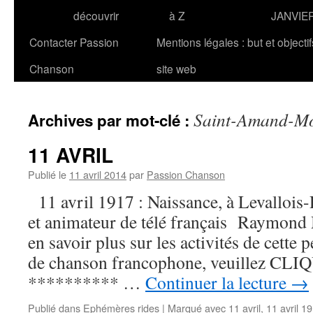
découvrir
à Z
JANVIE
Contacter Passion
Mentions légales : but et objecti
Chanson
site web
Saint-Amand-M
Archives par mot-clé :
11 AVRIL
Publié le
11 avril 2014
par
Passion Chanson
11 avril 1917 : Naissance, à Levallois-
et animateur de télé français Raymo
en savoir plus sur les activités de cette 
de chanson francophone, veuillez CLIQUE
********** …
Continuer la lecture
→
Publié dans
Ephémères rides
|
Marqué avec
11 avril
,
11 avril 1