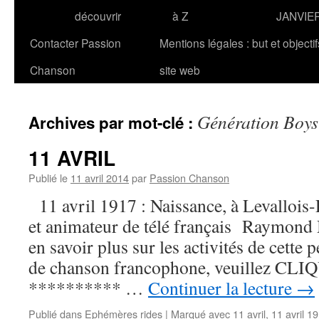
découvrir
à Z
JANVIE
Contacter Passion
Mentions légales : but et objecti
Chanson
site web
Génération Boy
Archives par mot-clé :
11 AVRIL
Publié le
11 avril 2014
par
Passion Chanson
11 avril 1917 : Naissance, à Levallois-
et animateur de télé français Raymo
en savoir plus sur les activités de cette 
de chanson francophone, veuillez CLIQUE
********** …
Continuer la lecture
→
Publié dans
Ephémères rides
|
Marqué avec
11 avril
,
11 avril 1