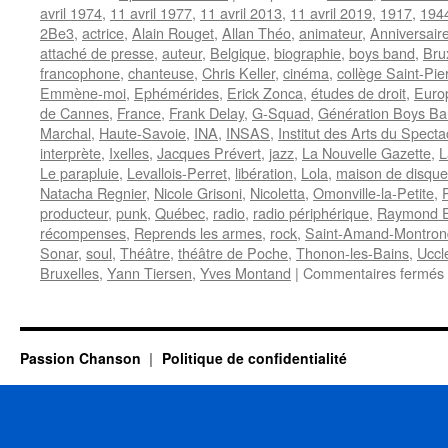
avril 1974
,
11 avril 1977
,
11 avril 2013
,
11 avril 2019
,
1917
,
194
2Be3
,
actrice
,
Alain Rouget
,
Allan Théo
,
animateur
,
Anniversair
attaché de presse
,
auteur
,
Belgique
,
biographie
,
boys band
,
Bru
francophone
,
chanteuse
,
Chris Keller
,
cinéma
,
collège Saint-Pie
Emmène-moi
,
Ephémérides
,
Erick Zonca
,
études de droit
,
Euro
de Cannes
,
France
,
Frank Delay
,
G-Squad
,
Génération Boys B
Marchal
,
Haute-Savoie
,
INA
,
INSAS
,
Institut des Arts du Specta
interprète
,
Ixelles
,
Jacques Prévert
,
jazz
,
La Nouvelle Gazette
,
L
Le parapluie
,
Levallois-Perret
,
libération
,
Lola
,
maison de disque
Natacha Regnier
,
Nicole Grisoni
,
Nicoletta
,
Omonville-la-Petite
,
producteur
,
punk
,
Québec
,
radio
,
radio périphérique
,
Raymond E
récompenses
,
Reprends les armes
,
rock
,
Saint-Amand-Montron
Sonar
,
soul
,
Théâtre
,
théâtre de Poche
,
Thonon-les-Bains
,
Uccl
Bruxelles
,
Yann Tiersen
,
Yves Montand
|
Commentaires fermés
Passion Chanson
Politique de confidentialité