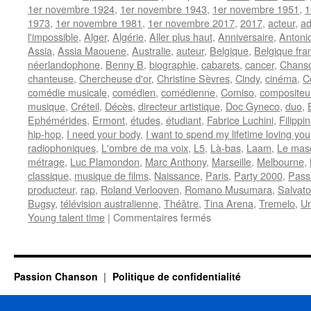
1er novembre 1924
,
1er novembre 1943
,
1er novembre 1951
,
1
1973
,
1er novembre 1981
,
1er novembre 2017
,
2017
,
acteur
,
ad
l'impossible
,
Alger
,
Algérie
,
Aller plus haut
,
Anniversaire
,
Antoni
Assia
,
Assia Maouene
,
Australie
,
auteur
,
Belgique
,
Belgique fr
néerlandophone
,
Benny B
,
biographie
,
cabarets
,
cancer
,
Chanso
chanteuse
,
Chercheuse d'or
,
Christine Sèvres
,
Cindy
,
cinéma
,
C
comédie musicale
,
comédien
,
comédienne
,
Comiso
,
compositeu
musique
,
Créteil
,
Décès
,
directeur artistique
,
Doc Gyneco
,
duo
,
Ephémérides
,
Ermont
,
études
,
étudiant
,
Fabrice Luchini
,
Filippi
hip-hop
,
I need your body
,
I want to spend my lifetime loving you
radiophoniques
,
L'ombre de ma voix
,
L5
,
Là-bas
,
Laam
,
Le mas
métrage
,
Luc Plamondon
,
Marc Anthony
,
Marseille
,
Melbourne
,
classique
,
musique de films
,
Naissance
,
Paris
,
Party 2000
,
Pass
producteur
,
rap
,
Roland Verlooven
,
Romano Musumara
,
Salvat
Bugsy
,
télévision australienne
,
Théâtre
,
Tina Arena
,
Tremelo
,
Un
sur
Young talent time
|
Commentaires fermés
1er
NOVEMBRE
Passion Chanson
Politique de confidentialité