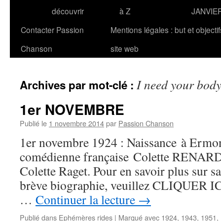
découvrir
à Z
JANVIE
Contacter Passion
Mentions légales : but et objecti
Chanson
site web
I need your bod
Archives par mot-clé :
1er NOVEMBRE
Publié le
1 novembre 2014
par
Passion Chanson
1er novembre 1924 : Naissance à Ermont
comédienne française Colette RENARD,
Colette Raget. Pour en savoir plus sur sa
brève biographie, veuillez CLIQUER ICI.
…
Continuer la lecture
→
Publié dans
Ephémères rides
|
Marqué avec
1924
,
1943
,
1951
,