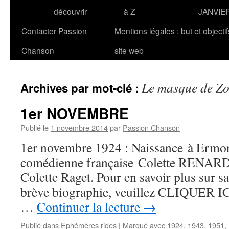
découvrir
à Z
JANVIE
Contacter Passion
Mentions légales : but et objecti
Chanson
site web
Le masque de Zo
Archives par mot-clé :
1er NOVEMBRE
Publié le
1 novembre 2014
par
Passion Chanson
1er novembre 1924 : Naissance à Ermont
comédienne française Colette RENARD,
Colette Raget. Pour en savoir plus sur sa
brève biographie, veuillez CLIQUER ICI.
…
Continuer la lecture
→
Publié dans
Ephémères rides
|
Marqué avec
1924
,
1943
,
1951
,