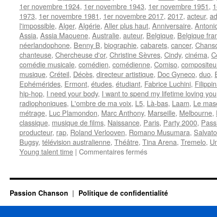
1er novembre 1924
,
1er novembre 1943
,
1er novembre 1951
,
1
1973
,
1er novembre 1981
,
1er novembre 2017
,
2017
,
acteur
,
ad
l'impossible
,
Alger
,
Algérie
,
Aller plus haut
,
Anniversaire
,
Antoni
Assia
,
Assia Maouene
,
Australie
,
auteur
,
Belgique
,
Belgique fr
néerlandophone
,
Benny B
,
biographie
,
cabarets
,
cancer
,
Chanso
chanteuse
,
Chercheuse d'or
,
Christine Sèvres
,
Cindy
,
cinéma
,
C
comédie musicale
,
comédien
,
comédienne
,
Comiso
,
compositeu
musique
,
Créteil
,
Décès
,
directeur artistique
,
Doc Gyneco
,
duo
,
Ephémérides
,
Ermont
,
études
,
étudiant
,
Fabrice Luchini
,
Filippi
hip-hop
,
I need your body
,
I want to spend my lifetime loving you
radiophoniques
,
L'ombre de ma voix
,
L5
,
Là-bas
,
Laam
,
Le mas
métrage
,
Luc Plamondon
,
Marc Anthony
,
Marseille
,
Melbourne
,
classique
,
musique de films
,
Naissance
,
Paris
,
Party 2000
,
Pass
producteur
,
rap
,
Roland Verlooven
,
Romano Musumara
,
Salvat
Bugsy
,
télévision australienne
,
Théâtre
,
Tina Arena
,
Tremelo
,
Un
sur
Young talent time
|
Commentaires fermés
1er
NOVEMBRE
Passion Chanson
Politique de confidentialité