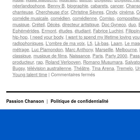
néerlandophone
,
Benny B
,
biographie
,
cabarets
,
cancer
,
Chanso
chanteuse
,
Chercheuse d'or
,
Christine Sèvres
,
Cindy
,
cinéma
,
C
comédie musicale
,
comédien
,
comédienne
,
Comiso
,
compositeu
musique
,
Créteil
,
Décès
,
directeur artistique
,
Doc Gyneco
,
duo
,
Ephémérides
,
Ermont
,
études
,
étudiant
,
Fabrice Luchini
,
Filippi
hip-hop
,
I need your body
,
I want to spend my lifetime loving you
radiophoniques
,
L'ombre de ma voix
,
L5
,
Là-bas
,
Laam
,
Le mas
métrage
,
Luc Plamondon
,
Marc Anthony
,
Marseille
,
Melbourne
,
classique
,
musique de films
,
Naissance
,
Paris
,
Party 2000
,
Pass
producteur
,
rap
,
Roland Verlooven
,
Romano Musumara
,
Salvat
Bugsy
,
télévision australienne
,
Théâtre
,
Tina Arena
,
Tremelo
,
Un
sur
Young talent time
|
Commentaires fermés
1er
NOVEMBRE
Passion Chanson
Politique de confidentialité