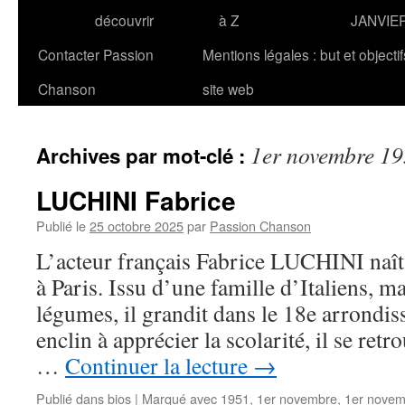
découvrir
à Z
JANVIE
Contacter Passion
Mentions légales : but et objecti
Chanson
site web
1er novembre 1
Archives par mot-clé :
LUCHINI Fabrice
Publié le
25 octobre 2025
par
Passion Chanson
L’acteur français Fabrice LUCHINI naî
à Paris. Issu d’une famille d’Italiens, m
légumes, il grandit dans le 18e arrondis
enclin à apprécier la scolarité, il se retr
…
Continuer la lecture
→
Publié dans
bios
|
Marqué avec
1951
,
1er novembre
,
1er novem