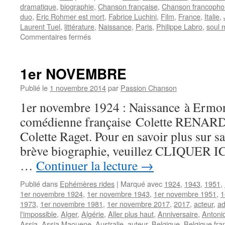
dramatique
,
biographie
,
Chanson française
,
Chanson francoph
duo
,
Eric Rohmer est mort
,
Fabrice Luchini
,
Film
,
France
,
Italie
,
Laurent Tuel
,
littérature
,
Naissance
,
Paris
,
Philippe Labro
,
soul 
sur
Commentaires fermés
LUCHINI
Fabrice
1er NOVEMBRE
Publié le
1 novembre 2014
par
Passion Chanson
1er novembre 1924 : Naissance à Ermont
comédienne française Colette RENARD,
Colette Raget. Pour en savoir plus sur sa
brève biographie, veuillez CLIQUER ICI.
…
Continuer la lecture
→
Publié dans
Ephémères rides
|
Marqué avec
1924
,
1943
,
1951
,
1er novembre 1924
,
1er novembre 1943
,
1er novembre 1951
,
1
1973
,
1er novembre 1981
,
1er novembre 2017
,
2017
,
acteur
,
ad
l'impossible
,
Alger
,
Algérie
,
Aller plus haut
,
Anniversaire
,
Antoni
Assia
,
Assia Maouene
,
Australie
,
auteur
,
Belgique
,
Belgique fr