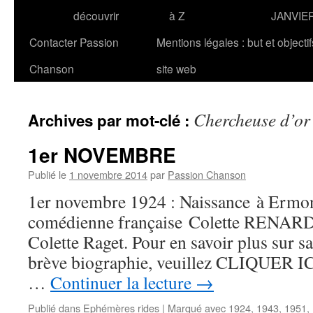
découvrir
à Z
JANVIE
Contacter Passion
Mentions légales : but et objecti
Chanson
site web
Chercheuse d’or
Archives par mot-clé :
1er NOVEMBRE
Publié le
1 novembre 2014
par
Passion Chanson
1er novembre 1924 : Naissance à Ermont
comédienne française Colette RENARD,
Colette Raget. Pour en savoir plus sur sa
brève biographie, veuillez CLIQUER ICI.
…
Continuer la lecture
→
Publié dans
Ephémères rides
|
Marqué avec
1924
,
1943
,
1951
,