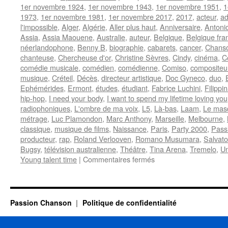
1er novembre 1924
,
1er novembre 1943
,
1er novembre 1951
,
1
1973
,
1er novembre 1981
,
1er novembre 2017
,
2017
,
acteur
,
ad
l'impossible
,
Alger
,
Algérie
,
Aller plus haut
,
Anniversaire
,
Antoni
Assia
,
Assia Maouene
,
Australie
,
auteur
,
Belgique
,
Belgique fr
néerlandophone
,
Benny B
,
biographie
,
cabarets
,
cancer
,
Chanso
chanteuse
,
Chercheuse d'or
,
Christine Sèvres
,
Cindy
,
cinéma
,
C
comédie musicale
,
comédien
,
comédienne
,
Comiso
,
compositeu
musique
,
Créteil
,
Décès
,
directeur artistique
,
Doc Gyneco
,
duo
,
Ephémérides
,
Ermont
,
études
,
étudiant
,
Fabrice Luchini
,
Filippi
hip-hop
,
I need your body
,
I want to spend my lifetime loving you
radiophoniques
,
L'ombre de ma voix
,
L5
,
Là-bas
,
Laam
,
Le mas
métrage
,
Luc Plamondon
,
Marc Anthony
,
Marseille
,
Melbourne
,
classique
,
musique de films
,
Naissance
,
Paris
,
Party 2000
,
Pass
producteur
,
rap
,
Roland Verlooven
,
Romano Musumara
,
Salvat
Bugsy
,
télévision australienne
,
Théâtre
,
Tina Arena
,
Tremelo
,
Un
sur
Young talent time
|
Commentaires fermés
1er
NOVEMBRE
Passion Chanson
Politique de confidentialité