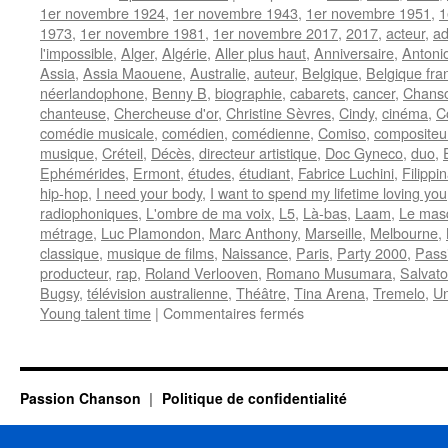
1er novembre 1924
,
1er novembre 1943
,
1er novembre 1951
,
1
1973
,
1er novembre 1981
,
1er novembre 2017
,
2017
,
acteur
,
ad
l'impossible
,
Alger
,
Algérie
,
Aller plus haut
,
Anniversaire
,
Antoni
Assia
,
Assia Maouene
,
Australie
,
auteur
,
Belgique
,
Belgique fr
néerlandophone
,
Benny B
,
biographie
,
cabarets
,
cancer
,
Chanso
chanteuse
,
Chercheuse d'or
,
Christine Sèvres
,
Cindy
,
cinéma
,
C
comédie musicale
,
comédien
,
comédienne
,
Comiso
,
compositeu
musique
,
Créteil
,
Décès
,
directeur artistique
,
Doc Gyneco
,
duo
,
Ephémérides
,
Ermont
,
études
,
étudiant
,
Fabrice Luchini
,
Filippi
hip-hop
,
I need your body
,
I want to spend my lifetime loving you
radiophoniques
,
L'ombre de ma voix
,
L5
,
Là-bas
,
Laam
,
Le mas
métrage
,
Luc Plamondon
,
Marc Anthony
,
Marseille
,
Melbourne
,
classique
,
musique de films
,
Naissance
,
Paris
,
Party 2000
,
Pass
producteur
,
rap
,
Roland Verlooven
,
Romano Musumara
,
Salvat
Bugsy
,
télévision australienne
,
Théâtre
,
Tina Arena
,
Tremelo
,
Un
sur
Young talent time
|
Commentaires fermés
1er
NOVEMBRE
Passion Chanson
Politique de confidentialité