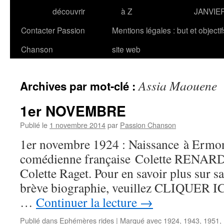
découvrir
à Z
JANVIE
Contacter Passion
Mentions légales : but et objecti
Chanson
site web
Assia Maouene
Archives par mot-clé :
1er NOVEMBRE
Publié le
1 novembre 2014
par
Passion Chanson
1er novembre 1924 : Naissance à Ermont
comédienne française Colette RENARD,
Colette Raget. Pour en savoir plus sur sa
brève biographie, veuillez CLIQUER ICI.
…
Continuer la lecture
→
Publié dans
Ephémères rides
|
Marqué avec
1924
,
1943
,
1951
,