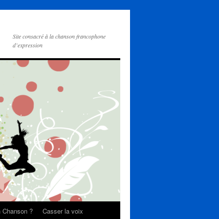
Site consacré à la chanson francophone
d’expression
on Chanson ?
Casser la voix