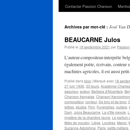
Contacter Passion Chanson
Mention
José Van 
Archives par mot-clé :
BEAUCARNE Julos
Publié le
19 septembre 2021
par
Passio
L’auteur-compositeur-interprète be
également poète, écrivain, conteur e
machines agricoles, il est aussi petit
Publié dans
bios
|
Marqué avec
18 septe
27 juin 1936
,
33-tours
,
Académie Charles
assureur
,
auteur
,
Barbara d'Alcantara
,
Bel
Chanson française
,
Chanson francophon
compositeur
,
conteur
,
De bric et de broc
,
lettres
,
études
,
Film
,
Funérailles
,
guitare
,
Dam
,
Julos Beaucarne
,
La p'tite gayole
,
L
mystère de la chambre jaune
,
Le parfum 
têtes de mouton
,
Liège
,
Londres
,
Maroc
,
Suzanne Adolphine
,
Paris
,
petits métiers
,