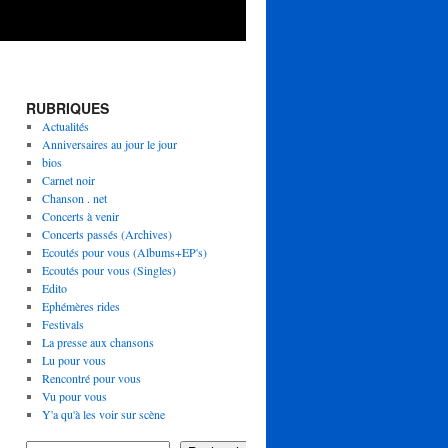
RUBRIQUES
Actualités
Anniversaires au jour le jour
bios
Carnet noir
Chanson . net
Concerts à venir
Concerts passés (Archives)
Ecoutés pour vous (Albums+EP's)
Ecoutés pour vous (Singles)
Edito
Ephémères rides
Festivals
La presse aux chansons
Lu pour vous
Rencontré pour vous
Vu pour vous
Y'a qu'à les voir sur scène