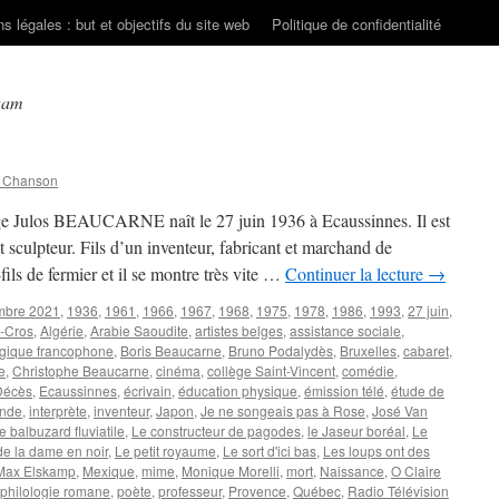
s légales : but et objectifs du site web
Politique de confidentialité
Dam
n Chanson
lge Julos BEAUCARNE naît le 27 juin 1936 à Ecaussinnes. Il est
t sculpteur. Fils d’un inventeur, fabricant et marchand de
-fils de fermier et il se montre très vite …
Continuer la lecture
→
mbre 2021
,
1936
,
1961
,
1966
,
1967
,
1968
,
1975
,
1978
,
1986
,
1993
,
27 juin
,
-Cros
,
Algérie
,
Arabie Saoudite
,
artistes belges
,
assistance sociale
,
gique francophone
,
Boris Beaucarne
,
Bruno Podalydès
,
Bruxelles
,
cabaret
,
e
,
Christophe Beaucarne
,
cinéma
,
collège Saint-Vincent
,
comédie
,
Décès
,
Ecaussinnes
,
écrivain
,
éducation physique
,
émission télé
,
étude de
Inde
,
interprète
,
inventeur
,
Japon
,
Je ne songeais pas à Rose
,
José Van
e balbuzard fluviatile
,
Le constructeur de pagodes
,
le Jaseur boréal
,
Le
de la dame en noir
,
Le petit royaume
,
Le sort d'ici bas
,
Les loups ont des
Max Elskamp
,
Mexique
,
mime
,
Monique Morelli
,
mort
,
Naissance
,
O Claire
philologie romane
,
poète
,
professeur
,
Provence
,
Québec
,
Radio Télévision