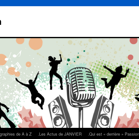
n
graphies de A à Z
.Les Actus de JANVIER
.Qui est « derrière » Passi