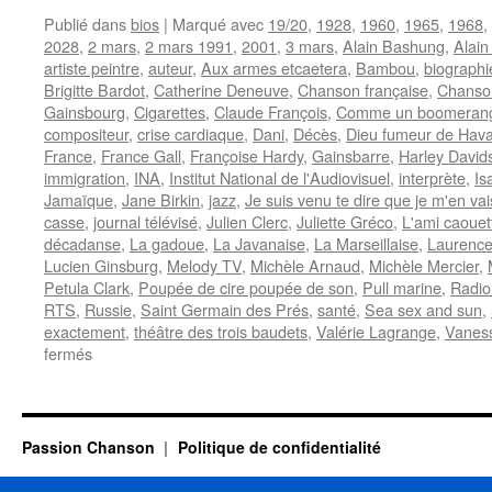
Publié dans
bios
|
Marqué avec
19/20
,
1928
,
1960
,
1965
,
1968
,
2028
,
2 mars
,
2 mars 1991
,
2001
,
3 mars
,
Alain Bashung
,
Alain
artiste peintre
,
auteur
,
Aux armes etcaetera
,
Bambou
,
biographi
Brigitte Bardot
,
Catherine Deneuve
,
Chanson française
,
Chanso
Gainsbourg
,
Cigarettes
,
Claude François
,
Comme un boomeran
compositeur
,
crise cardiaque
,
Dani
,
Décès
,
Dieu fumeur de Hav
France
,
France Gall
,
Françoise Hardy
,
Gainsbarre
,
Harley David
immigration
,
INA
,
Institut National de l'Audiovisuel
,
interprète
,
Is
Jamaïque
,
Jane Birkin
,
jazz
,
Je suis venu te dire que je m'en vai
casse
,
journal télévisé
,
Julien Clerc
,
Juliette Gréco
,
L'ami caouet
décadanse
,
La gadoue
,
La Javanaise
,
La Marseillaise
,
Laurence
Lucien Ginsburg
,
Melody TV
,
Michèle Arnaud
,
Michèle Mercier
,
Petula Clark
,
Poupée de cire poupée de son
,
Pull marine
,
Radio
RTS
,
Russie
,
Saint Germain des Prés
,
santé
,
Sea sex and sun
,
exactement
,
théâtre des trois baudets
,
Valérie Lagrange
,
Vanes
sur
fermés
GAINSBOURG
Serge
Passion Chanson
Politique de confidentialité