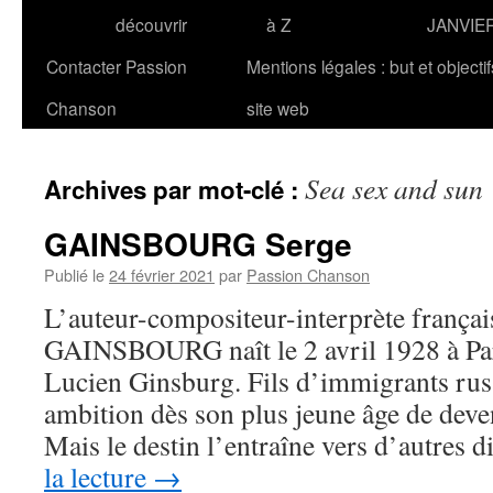
découvrir
à Z
JANVIE
Contacter Passion
Mentions légales : but et objecti
Chanson
site web
Sea sex and sun
Archives par mot-clé :
GAINSBOURG Serge
Publié le
24 février 2021
par
Passion Chanson
L’auteur-compositeur-interprète françai
GAINSBOURG naît le 2 avril 1928 à Par
Lucien Ginsburg. Fils d’immigrants russe
ambition dès son plus jeune âge de deven
Mais le destin l’entraîne vers d’autres 
la lecture
→