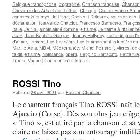
Belgique francophone
,
biographie
,
Chanson française
,
Chanson
Chevalier des Arts et des Lettres
,
Chicago
,
Claude-France Arno
conservatoire royal de Liège
,
Constant Defourny
,
cours de chant
déclamation
,
festival de Châtelet
,
Francesco Barracato
,
Françoi
Italie
,
Je n'ai jamais aimé comme je t'aime
,
Je t'aime à l'italienne
Jean
,
Jean-Baptiste Guégan
,
Johnny Hallyday
,
Juste un peu d'
d'aimer
,
Lercara
,
Les Eperviers
,
Les femmes sont la lumière d
Marino Atria
,
MBM
,
Méditerranée
,
Michel Polnareff
,
Microsillon 
te dit je t'aime
,
Naissance
,
opéra
,
Peppino Barracato
,
Petite fille
sur
Trema
,
Vogue
|
Commentaires fermés
FRANCOIS
Frédéric
ROSSI Tino
Publié le
26 avril 2021
par
Passion Chanson
Le chanteur français Tino ROSSI naît le
Ajaccio (Corse). Dès son plus jeune âge,
« Tino », est attiré par la chanson et sa
claire ne laisse pas son entourage indiffé