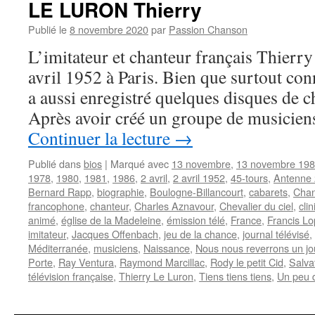
LE LURON Thierry
Publié le
8 novembre 2020
par
Passion Chanson
L’imitateur et chanteur français Thier
avril 1952 à Paris. Bien que surtout co
a aussi enregistré quelques disques de c
Après avoir créé un groupe de musicien
Continuer la lecture
→
Publié dans
bios
|
Marqué avec
13 novembre
,
13 novembre 19
1978
,
1980
,
1981
,
1986
,
2 avril
,
2 avril 1952
,
45-tours
,
Antenne 
Bernard Rapp
,
biographie
,
Boulogne-Billancourt
,
cabarets
,
Chan
francophone
,
chanteur
,
Charles Aznavour
,
Chevalier du ciel
,
cli
animé
,
église de la Madeleine
,
émission télé
,
France
,
Francis L
imitateur
,
Jacques Offenbach
,
jeu de la chance
,
journal télévisé
,
Méditerranée
,
musiciens
,
Naissance
,
Nous nous reverrons un jou
Porte
,
Ray Ventura
,
Raymond Marcillac
,
Rody le petit Cid
,
Salva
télévision française
,
Thierry Le Luron
,
Tiens tiens tiens
,
Un peu 