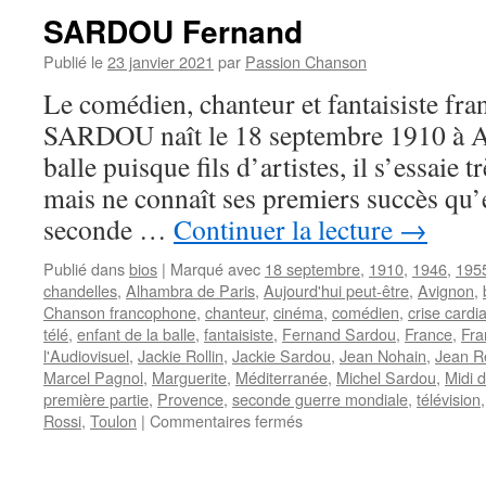
SARDOU Fernand
Publié le
23 janvier 2021
par
Passion Chanson
Le comédien, chanteur et fantaisiste fr
SARDOU naît le 18 septembre 1910 à Av
balle puisque fils d’artistes, il s’essaie t
mais ne connaît ses premiers succès qu’
seconde …
Continuer la lecture
→
Publié dans
bios
|
Marqué avec
18 septembre
,
1910
,
1946
,
195
chandelles
,
Alhambra de Paris
,
Aujourd'hui peut-être
,
Avignon
,
Chanson francophone
,
chanteur
,
cinéma
,
comédien
,
crise cardi
télé
,
enfant de la balle
,
fantaisiste
,
Fernand Sardou
,
France
,
Fra
l'Audiovisuel
,
Jackie Rollin
,
Jackie Sardou
,
Jean Nohain
,
Jean R
Marcel Pagnol
,
Marguerite
,
Méditerranée
,
Michel Sardou
,
Midi 
première partie
,
Provence
,
seconde guerre mondiale
,
télévision
sur
Rossi
,
Toulon
|
Commentaires fermés
SARDOU
Fernand