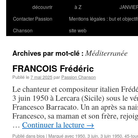
découvrir
à Z
JANVIE
Contacter Passion
Mentions légales : but et objecti
Chanson
site web
Méditerranée
Archives par mot-clé :
FRANCOIS Frédéric
Publié le
7 mai 2025
par
Passion Chanson
Le chanteur et compositeur italien Fré
3 juin 1950 à Lercara (Sicile) sous le v
Francesco Barracato. Un an après sa nais
Francesco, sa maman et son frère, rejoig
…
Continuer la lecture
→
Publié dans
bios
|
Marqué avec
1950
,
3 juin
,
3 juin 1950
,
45-tou