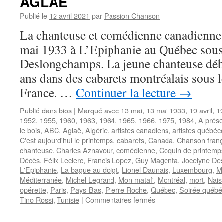
AGLAË
Publié le
12 avril 2021
par
Passion Chanson
La chanteuse et comédienne canadienn
mai 1933 à L’Epiphanie au Québec sous
Deslongchamps. La jeune chanteuse débu
ans dans des cabarets montréalais sous 
France. …
Continuer la lecture
→
Publié dans
bios
|
Marqué avec
13 mai
,
13 mai 1933
,
19 avril
,
1
1952
,
1955
,
1960
,
1963
,
1964
,
1965
,
1966
,
1975
,
1984
,
A prése
le bois
,
ABC
,
Aglaë
,
Algérie
,
artistes canadiens
,
artistes québéc
C'est aujourd'hui le printemps
,
cabarets
,
Canada
,
Chanson franç
chanteuse
,
Charles Aznavour
,
comédienne
,
Coquin de printemp
Décès
,
Félix Leclerc
,
Francis Lopez
,
Guy Magenta
,
Jocelyne De
L'Epiphanie
,
La bague au doigt
,
Lionel Daunais
,
Luxembourg
,
M
Méditerranée
,
Michel Legrand
,
Mon mataf'
,
Montréal
,
mort
,
Nai
opérette
,
Paris
,
Pays-Bas
,
Pierre Roche
,
Québec
,
Soirée québé
sur
Tino Rossi
,
Tunisie
|
Commentaires fermés
AGLAË