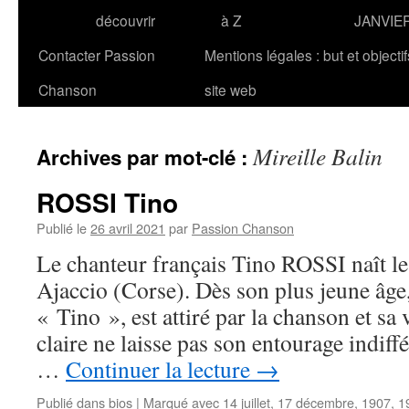
découvrir
à Z
JANVIE
Contacter Passion
Mentions légales : but et objecti
Chanson
site web
Mireille Balin
Archives par mot-clé :
ROSSI Tino
Publié le
26 avril 2021
par
Passion Chanson
Le chanteur français Tino ROSSI naît le
Ajaccio (Corse). Dès son plus jeune âge,
« Tino », est attiré par la chanson et sa
claire ne laisse pas son entourage indiffé
…
Continuer la lecture
→
Publié dans
bios
|
Marqué avec
14 juillet
,
17 décembre
,
1907
,
1