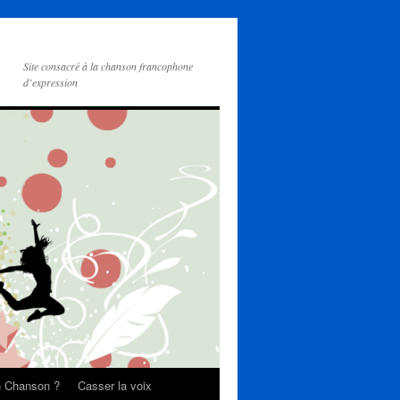
Site consacré à la chanson francophone
d’expression
on Chanson ?
Casser la voix