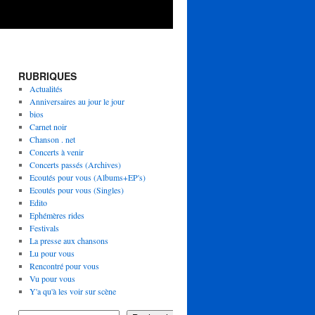
RUBRIQUES
Actualités
Anniversaires au jour le jour
bios
Carnet noir
Chanson . net
Concerts à venir
Concerts passés (Archives)
Ecoutés pour vous (Albums+EP's)
Ecoutés pour vous (Singles)
Edito
Ephémères rides
Festivals
La presse aux chansons
Lu pour vous
Rencontré pour vous
Vu pour vous
Y'a qu'à les voir sur scène