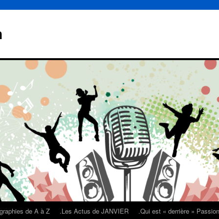
n
graphies de A à Z
.Les Actus de JANVIER
.Qui est « derrière » Passi