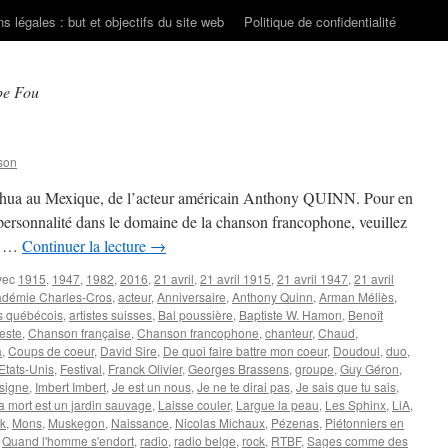
s légales : but et objectifs du site web
Politique de confidentialité
e Fou
son
uahua au Mexique, de l’acteur américain Anthony QUINN. Pour en
te personnalité dans le domaine de la chanson francophone, veuillez
 . …
Continuer la lecture
→
vec
1915
,
1947
,
1982
,
2016
,
21 avril
,
21 avril 1915
,
21 avril 1947
,
21 avril
démie Charles-Cros
,
acteur
,
Anniversaire
,
Anthony Quinn
,
Arman Méliès
,
es québécois
,
artistes suisses
,
Bal poussière
,
Baptiste W. Hamon
,
Benoît
este
,
Chanson française
,
Chanson francophone
,
chanteur
,
Chaud
,
a
,
Coups de coeur
,
David Sire
,
De quoi faire battre mon coeur
,
Doudoul
,
duo
,
Etats-Unis
,
Festival
,
Franck Olivier
,
Georges Brassens
,
groupe
,
Guy Géron
,
n signe
,
Imbert Imbert
,
Je est un nous
,
Je ne te dirai pas
,
Je sais que tu sais
,
a mort est un jardin sauvage
,
Laisse couler
,
Largue la peau
,
Les Sphinx
,
LiA
,
ik
,
Mons
,
Muskegon
,
Naissance
,
Nicolas Michaux
,
Pézenas
,
Piétonniers en
,
Quand l'homme s'endort
,
radio
,
radio belge
,
rock
,
RTBF
,
Sages comme des