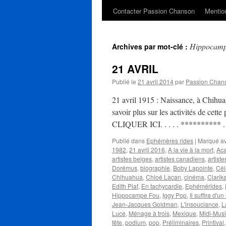
Contacter Passion Chanson
Mention
Hippocamp
Archives par mot-clé :
21 AVRIL
Publié le
21 avril 2014
par
Passion Chan
21 avril 1915 : Naissance, à Chih
savoir plus sur les activités de cet
CLIQUER ICI. . . . . **********
Publié dans
Ephémères rides
|
Marqué a
1982
,
21 avril 2016
,
A la vie à la mort
,
Aca
artistes belges
,
artistes canadiens
,
artist
Dorémus
,
biographie
,
Boby Lapointe
,
Cél
Chihuahua
,
Chloé Lacan
,
cinéma
,
Clarik
Edith Piaf
,
En tachycardie
,
Ephémérides
,
Hippocampe Fou
,
Iggy Pop
,
Il suffira d'u
Jean-Jacques Goldman
,
L'insouciance
,
L
Luce
,
Ménage à trois
,
Mexique
,
Midi-Mus
fête
,
podium
,
pop
,
Préliminaires
,
Printival