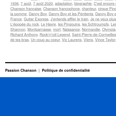
1936
,
7 août
,
7 août 2020
,
adaptation
,
biographie
,
C'est encore 
Chanson française
,
Chanson francophone
,
chanteur
,
cirque Pin
la pomme
,
Danny Boy
,
Danny Boy et les Pénitents
,
Danny Boy e
France
,
Guitar Express
,
J'entends siffler le train
,
Je ne veux plus
L'épopée du rock
,
Le Havre
,
les Pingouins
,
les Schtroumpfs
,
Les
Shannon
,
Montparnasse
,
mort
,
Naissance
,
Normandie
,
Olympia
Richard Anthony
,
Rock'n'roll Legend
,
Saint-Pierre-de-Cormeilles
de tes bras
,
Un coup au coeur
,
Vic Laurens
,
Viens
,
Vince Taylor
Passion Chanson
Politique de confidentialité