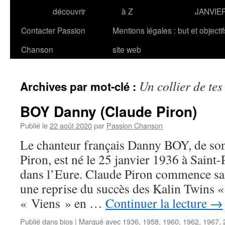
découvrir
à Z
JANVIE
Contacter Passion
Mentions légales : but et objecti
Chanson
site web
Un collier de tes
Archives par mot-clé :
BOY Danny (Claude Piron)
Publié le
22 août 2020
par
Passion Chanson
Le chanteur français Danny BOY, de so
Piron, est né le 25 janvier 1936 à Saint
dans l’Eure. Claude Piron commence sa 
une reprise du succès des Kalin Twins
« Viens » en …
Continuer la lecture
→
Publié dans
bios
|
Marqué avec
1936
,
1958
,
1960
,
1962
,
1967
,